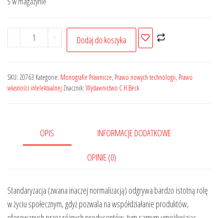
5 w magazynie
199,00 zł.
159,20 zł.
ilość
-
+
Dodaj do koszyka
Standaryzacja
nowych
technologii
SKU:
20763
Kategorie:
Monografie Prawnicze
,
Prawo nowych technologii
,
Prawo
–
własności intelektualnej
Znacznik:
Wydawnictwo C.H.Beck
jej
wpływ
na
OPIS
INFORMACJE DODATKOWE
zakres
swobody
OPINIE (0)
wykonywania
uprawnień
Standaryzacja (zwana inaczej normalizacją) odgrywa bardzo istotną rolę
z
w życiu społecznym, gdyż pozwala na współdziałanie produktów,
patentu
oferowanych przez różnych producentów, tym samym umożliwiając