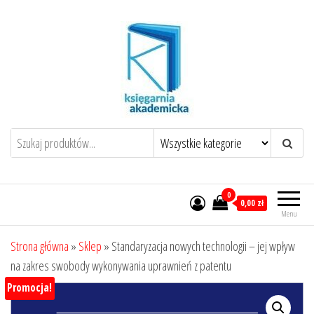
Przejdź
do
treści
0
0,00 zł
Menu
Strona główna
»
Sklep
»
Standaryzacja nowych technologii – jej wpływ
na zakres swobody wykonywania uprawnień z patentu
Promocja!