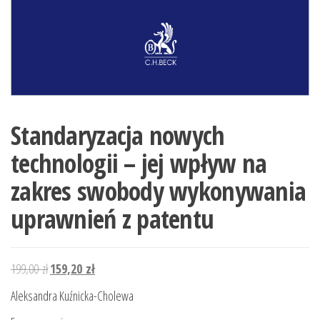
Standaryzacja nowych
technologii – jej wpływ na
zakres swobody wykonywania
uprawnień z patentu
Pierwotna
Aktualna
199,00
zł
159,20
zł
cena
cena
Aleksandra Kuźnicka-Cholewa
wynosiła:
wynosi: