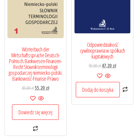
Odpowiedzialność
Wörterbuch der
cywilnoprawna w spółkach
Wirtschaftssprache Deutsch-
kapitałowych
Polnisch. Bankwesen-Finanzen-
Pierwotna
Aktualna
59,00
zł
47,20
zł
Recht Słownik terminologii
gospodarczej niemiecko-polski.
cena
cena
Bankowość-Finanse-Prawo
wynosiła:
wynosi:
59,00 zł.
47,20 zł.
Pierwotna
Aktualna
69,00
zł
55,20
zł
Dodaj do koszyka
cena
cena
wynosiła:
wynosi:
69,00 zł.
55,20 zł.
Dowiedz się więcej