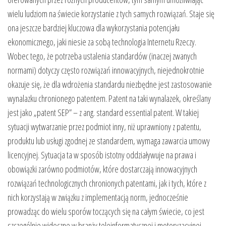
wielu ludziom na świecie korzystanie z tych samych rozwiązań. Staje się
ona jeszcze bardziej kluczowa dla wykorzystania potencjału
ekonomicznego, jaki niesie za sobą technologia Internetu Rzeczy.
Wobec tego, że potrzeba ustalenia standardów (inaczej zwanych
normami) dotyczy często rozwiązań innowacyjnych, niejednokrotnie
okazuje się, że dla wdrożenia standardu niezbędne jest zastosowanie
wynalazku chronionego patentem. Patent na taki wynalazek, określany
jest jako „patent SEP” – z ang. standard essential patent. W takiej
sytuacji wytwarzanie przez podmiot inny, niż uprawniony z patentu,
produktu lub usługi zgodnej ze standardem, wymaga zawarcia umowy
licencyjnej. Sytuacja ta w sposób istotny oddziaływuje na prawa i
obowiązki zarówno podmiotów, które dostarczają innowacyjnych
rozwiązań technologicznych chronionych patentami, jak i tych, które z
nich korzystają w związku z implementacją norm, jednocześnie
prowadząc do wielu sporów toczących się na całym świecie, co jest
szczególnie widoczne w branży teleinformatycznej i motoryzacyjnej.