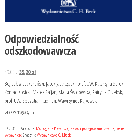
Odpowiedzialność
odszkodowawcza
Pierwotna
Aktualna
49,00
zł
39,20
zł
cena
cena
Bogusław Lackoroński, Jacek Jastrzębski, prof. UW, Katarzyna Sarek,
wynosiła:
wynosi:
Konrad Kosicki, Marek Safjan, Marta Świdowska, Patrycja Grzebyk,
49,00 zł.
39,20 zł.
prof. UW, Sebastian Rudnicki, Wawrzyniec Kajkowski
Brak w magazynie
SKU:
3131
Kategorie:
Monografie Prawnicze
,
Prawo i postępowanie cywilne
,
Serie
wydawnicze
Znacznik:
Wydawnictwo C.H.Beck