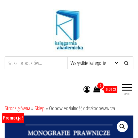
Przejdź
do
treści
0
0,00 zł
Menu
Strona główna
»
Sklep
»
Odpowiedzialność odszkodowawcza
Promocja!