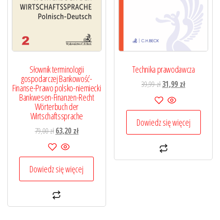
Słownik terminologii
Technika prawodawcza
gospodarczej Bankowość-
Pierwotna
Aktualna
39,99
zł
31,99
zł
Finanse-Prawo polsko-niemiecki
cena
cena
Bankwesen-Finanzen-Recht
Wörterbuch der
wynosiła:
wynosi:
Wirtschaftssprache
39,99 zł.
31,99 zł.
Dowiedz się więcej
Pierwotna
Aktualna
79,00
zł
63,20
zł
cena
cena
wynosiła:
wynosi:
79,00 zł.
63,20 zł.
Dowiedz się więcej