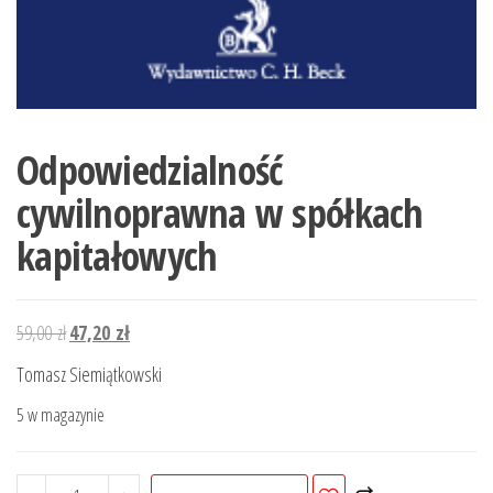
Odpowiedzialność
cywilnoprawna w spółkach
kapitałowych
Pierwotna
Aktualna
59,00
zł
47,20
zł
cena
cena
Tomasz Siemiątkowski
wynosiła:
wynosi:
5 w magazynie
59,00 zł.
47,20 zł.
ilość