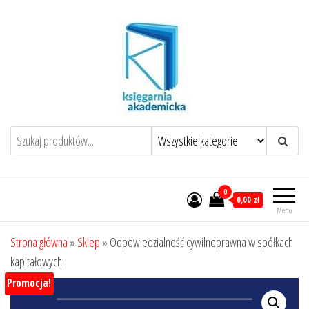
Przejdź
do
treści
0
0,00 zł
Menu
Strona główna
»
Sklep
»
Odpowiedzialność cywilnoprawna w spółkach
kapitałowych
Promocja!