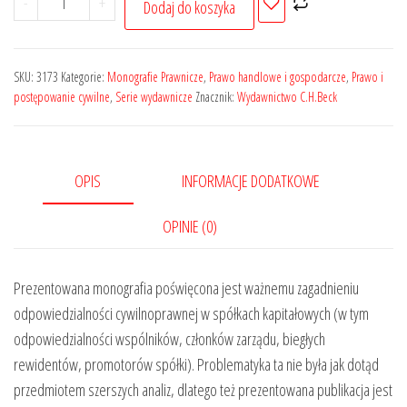
-
+
Dodaj do koszyka
Odpowiedzialność
cywilnoprawna
w
SKU:
3173
Kategorie:
Monografie Prawnicze
,
Prawo handlowe i gospodarcze
,
Prawo i
spółkach
postępowanie cywilne
,
Serie wydawnicze
Znacznik:
Wydawnictwo C.H.Beck
kapitałowych
OPIS
INFORMACJE DODATKOWE
OPINIE (0)
Prezentowana monografia poświęcona jest ważnemu zagadnieniu
odpowiedzialności cywilnoprawnej w spółkach kapitałowych (w tym
odpowiedzialności wspólników, członków zarządu, biegłych
rewidentów, promotorów spółki). Problematyka ta nie była jak dotąd
przedmiotem szerszych analiz, dlatego też prezentowana publikacja jest