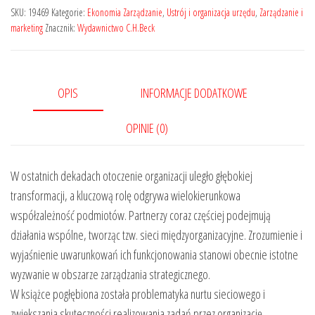
SKU:
19469
Kategorie:
Ekonomia Zarządzanie
,
Ustrój i organizacja urzędu
,
Zarządzanie i
marketing
Znacznik:
Wydawnictwo C.H.Beck
OPIS
INFORMACJE DODATKOWE
OPINIE (0)
W ostatnich dekadach otoczenie organizacji uległo głębokiej
transformacji, a kluczową rolę odgrywa wielokierunkowa
współzależność podmiotów. Partnerzy coraz częściej podejmują
działania wspólne, tworząc tzw. sieci międzyorganizacyjne. Zrozumienie i
wyjaśnienie uwarunkowań ich funkcjonowania stanowi obecnie istotne
wyzwanie w obszarze zarządzania strategicznego.
W książce pogłębiona została problematyka nurtu sieciowego i
zwiększania skuteczności realizowania zadań przez organizację.