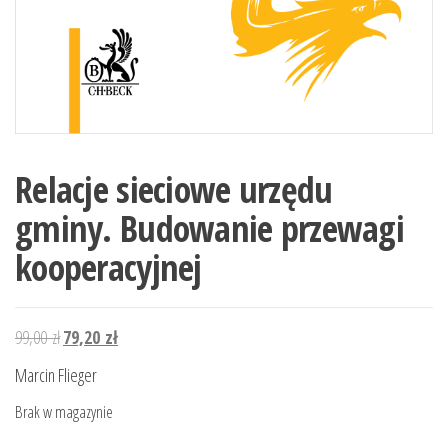
Relacje sieciowe urzędu
gminy. Budowanie przewagi
kooperacyjnej
Pierwotna
Aktualna
99,00
zł
79,20
zł
cena
cena
Marcin Flieger
wynosiła:
wynosi:
Brak w magazynie
99,00 zł.
79,20 zł.