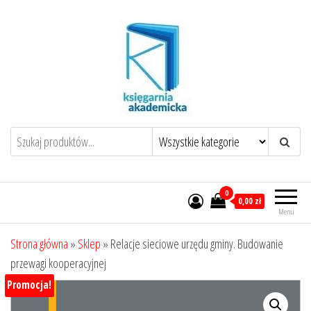
Przejdź
do
treści
0
0,00 zł
Menu
Strona główna
»
Sklep
»
Relacje sieciowe urzędu gminy. Budowanie
przewagi kooperacyjnej
Promocja!