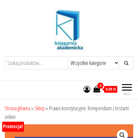
Przejdź
do
treści
0
0,00 zł
Menu
Strona główna
»
Sklep
»
Prawo konstytucyjne. Kompendium z testami
online
Promocja!