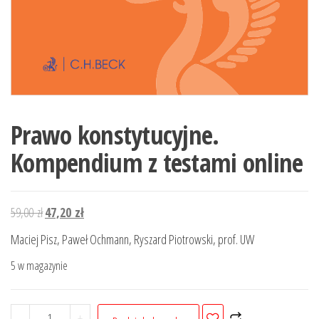
Prawo konstytucyjne.
Kompendium z testami online
Pierwotna
Aktualna
59,00
zł
47,20
zł
cena
cena
Maciej Pisz, Paweł Ochmann, Ryszard Piotrowski, prof. UW
wynosiła:
wynosi:
5 w magazynie
59,00 zł.
47,20 zł.
ilość
-
+