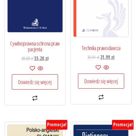
Cywilnoprawna ochrona praw
Technika prawodawcza
pacjenta
Pierwotna
Aktualna
39,99
zł
31,99
zł
Pierwotna
Aktualna
69,00
zł
55,20
zł
cena
cena
cena
cena
wynosiła:
wynosi:
wynosiła:
wynosi:
39,99 zł.
31,99 zł.
69,00 zł.
55,20 zł.
Dowiedz się więcej
Dowiedz się więcej
Promocja!
Promocja!