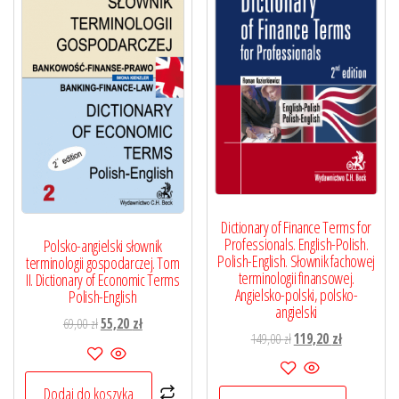
Dictionary of Finance Terms for
Professionals. English-Polish.
Polsko-angielski słownik
Polish-English. Słownik fachowej
terminologii gospodarczej. Tom
terminologii finansowej.
II. Dictionary of Economic Terms
Angielsko-polski, polsko-
Polish-English
angielski
Pierwotna
Aktualna
69,00
zł
55,20
zł
Pierwotna
Aktualna
149,00
zł
119,20
zł
cena
cena
cena
cena
wynosiła:
wynosi:
wynosiła:
wynosi:
69,00 zł.
55,20 zł.
Dodaj do koszyka