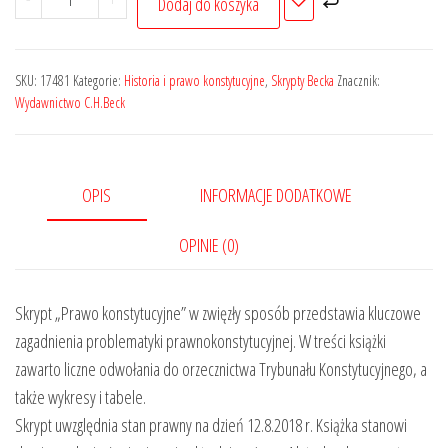
Dodaj do koszyka
Prawo
konstytucyjne.
Kompendium
SKU:
17481
Kategorie:
Historia i prawo konstytucyjne
,
Skrypty Becka
Znacznik:
z
Wydawnictwo C.H.Beck
testami
online
OPIS
INFORMACJE DODATKOWE
OPINIE (0)
Skrypt „Prawo konstytucyjne” w zwięzły sposób przedstawia kluczowe
zagadnienia problematyki prawnokonstytucyjnej. W treści książki
zawarto liczne odwołania do orzecznictwa Trybunału Konstytucyjnego, a
także wykresy i tabele.
Skrypt uwzględnia stan prawny na dzień 12.8.2018 r. Książka stanowi