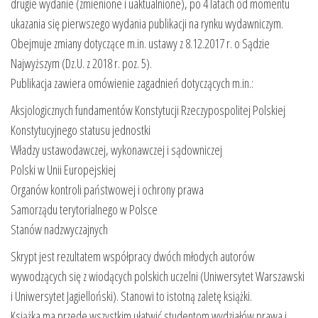
drugie wydanie (zmienione i uaktualnione), po 4 latach od momentu
ukazania się pierwszego wydania publikacji na rynku wydawniczym.
Obejmuje zmiany dotyczące m.in. ustawy z 8.12.2017 r. o Sądzie
Najwyższym (Dz.U. z 2018 r. poz. 5).
Publikacja zawiera omówienie zagadnień dotyczących m.in.:
Aksjologicznych fundamentów Konstytucji Rzeczypospolitej Polskiej
Konstytucyjnego statusu jednostki
Władzy ustawodawczej, wykonawczej i sądowniczej
Polski w Unii Europejskiej
Organów kontroli państwowej i ochrony prawa
Samorządu terytorialnego w Polsce
Stanów nadzwyczajnych
Skrypt jest rezultatem współpracy dwóch młodych autorów
wywodzących się z wiodących polskich uczelni (Uniwersytet Warszawski
i Uniwersytet Jagielloński). Stanowi to istotną zaletę książki.
Książka ma przede wszystkim ułatwić studentom wydziałów prawa i