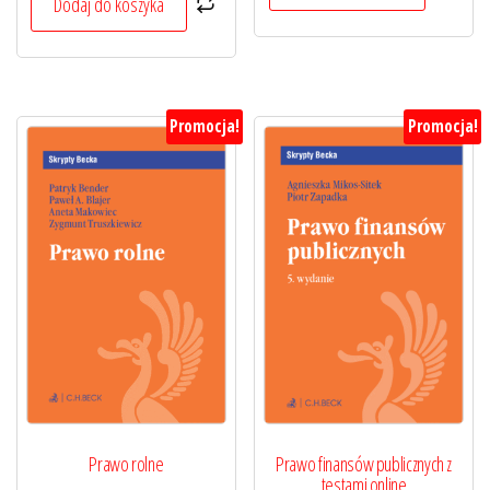
Dodaj do koszyka
Promocja!
Promocja!
Prawo rolne
Prawo finansów publicznych z
testami online