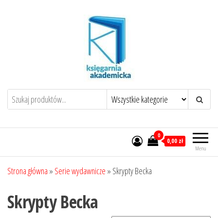
Przejdź
do
treści
0
0,00 zł
Menu
Strona główna
»
Serie wydawnicze
»
Skrypty Becka
Skrypty Becka