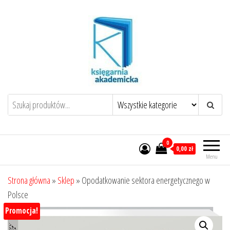
Przejdź
do
treści
0
0,00 zł
Menu
Strona główna
»
Sklep
»
Opodatkowanie sektora energetycznego w
Polsce
Promocja!