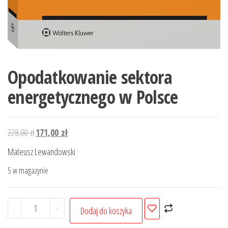
Opodatkowanie sektora
energetycznego w Polsce
Pierwotna
Aktualna
228,00
zł
171,00
zł
cena
cena
Mateusz Lewandowski
wynosiła:
wynosi:
5 w magazynie
228,00 zł.
171,00 zł.
ilość
-
+
Dodaj do koszyka
Opodatkowanie