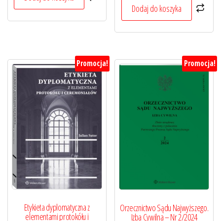
199,00 zł.
149,25 zł.
Dodaj do koszyka
Promocja!
Promocja!
Etykieta dyplomatyczna z
Orzecznictwo Sądu Najwyższego.
elementami protokółu i
Izba Cywilna – Nr 2/2024