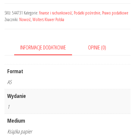
sektora
energetycznego
SKU:
544731
Kategorie:
finanse i rachunkowość
,
Podatki pośrednie
,
Prawo podatkowe
w
Znaczniki:
Nowość
,
Wolters Kluwer Polska
Polsce
INFORMACJE DODATKOWE
OPINIE (0)
Format
A5
Wydanie
1
Medium
Książka papier