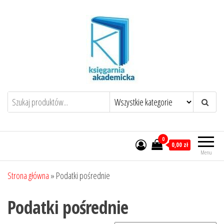
Przejdź
do
treści
0
0,00 zł
Menu
Strona główna
»
Podatki pośrednie
Podatki pośrednie