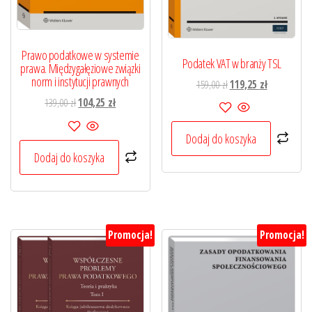
Prawo podatkowe w systemie
Podatek VAT w branży TSL
prawa. Międzygałęziowe związki
norm i instytucji prawnych
Pierwotna
Aktualna
159,00
zł
119,25
zł
cena
cena
Pierwotna
Aktualna
139,00
zł
104,25
zł
wynosiła:
wynosi:
cena
cena
159,00 zł.
119,25 zł.
wynosiła:
wynosi:
Dodaj do koszyka
139,00 zł.
104,25 zł.
Dodaj do koszyka
Promocja!
Promocja!