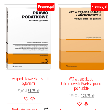
Promocja!
Promocja!
Prawo podatkowe z kazusami i
VAT w transakcjach
pytaniami
łańcuchowych. Praktyka przed i
po quick fix
Pierwotna
Aktualna
69,00
zł
51,75
zł
Pierwotna
Aktualna
169,00
zł
126,75
zł
cena
cena
cena
cena
wynosiła:
wynosi:
wynosiła:
wynosi:
69,00 zł.
51,75 zł.
Dodaj do koszyka