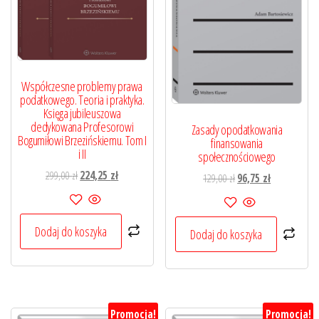
Współczesne problemy prawa
podatkowego. Teoria i praktyka.
Księga jubileuszowa
dedykowana Profesorowi
Zasady opodatkowania
Bogumiłowi Brzezińskiemu. Tom I
finansowania
i II
społecznościowego
Pierwotna
Aktualna
299,00
zł
224,25
zł
Pierwotna
Aktualna
129,00
zł
96,75
zł
cena
cena
cena
cena
wynosiła:
wynosi:
wynosiła:
wynosi:
299,00 zł.
224,25 zł.
129,00 zł.
96,75 zł.
Dodaj do koszyka
Dodaj do koszyka
Promocja!
Promocja!