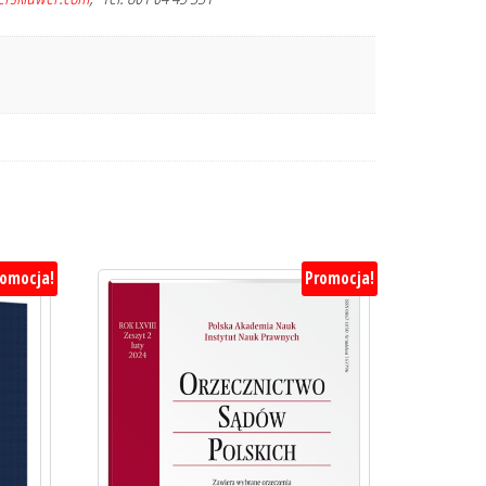
romocja!
Promocja!