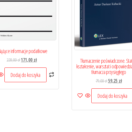
iążące informacje podatkowe
Pierwotna
Aktualna
228,00
zł
171,00
zł
Tłumaczenie poświadczone. Sta
kształcenie, warsztat i odpowiedzi
cena
cena
tłumacza przysięgłego
wynosiła:
wynosi:
Dodaj do koszyka
Pierwotna
Aktual
228,00 zł.
171,00 zł.
79,00
zł
59,25
zł
cena
cena
wynosiła:
wynosi
Dodaj do koszyka
79,00 zł.
59,25 z