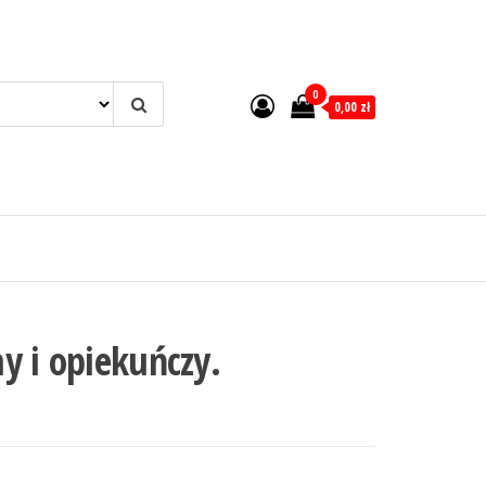
0
0,00 zł
y i opiekuńczy.