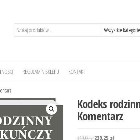
TNOŚCI
REGULAMIN SKLEPU
KONTAKT
entarz
Kodeks rodzinn
Komentarz
Pierwotna
Aktualna
319,00
zł
239,25
zł