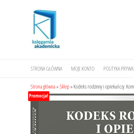
Przejdź
do
treści
STRONA GŁÓWNA
MOJE KONTO
POLITYKA PRYWA
Strona główna
»
Sklep
»
Kodeks rodzinny i opiekuńczy. Kom
Promocja!