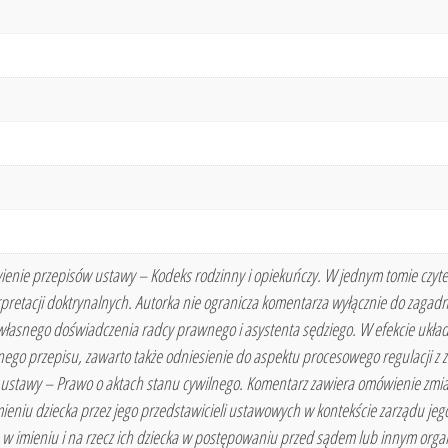
enie przepisów ustawy – Kodeks rodzinny i opiekuńczy. W jednym tomie czytelni
pretacji doktrynalnych. Autorka nie ogranicza komentarza wyłącznie do zagadn
własnego doświadczenia radcy prawnego i asystenta sędziego. W efekcie ukła
o przepisu, zawarto także odniesienie do aspektu procesowego regulacji z z
ustawy – Prawo o aktach stanu cywilnego. Komentarz zawiera omówienie zmian l
mieniu dziecka przez jego przedstawicieli ustawowych w kontekście zarządu jego
w imieniu i na rzecz ich dziecka w postępowaniu przed sądem lub innym o