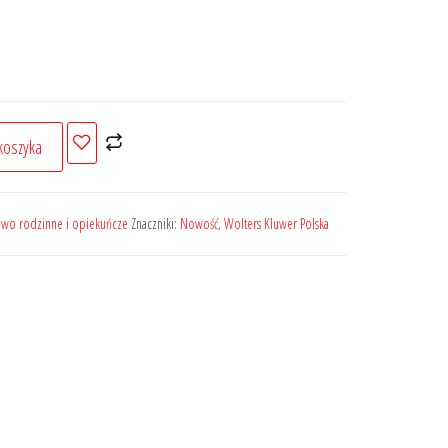
koszyka
awo rodzinne i opiekuńcze
Znaczniki:
Nowość
,
Wolters Kluwer Polska