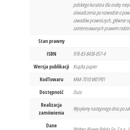
polskiego kuratora dla osoby niep
oświadczenia po rozwodzie o powr
zawodów prawniczych, głównie sęd
zainteresowanych prawem rodzinnym
Stan prawny
ISBN
978-83-8438-057-4
Wersja publikacji
Książka papier
KodTowaru
KAM-7010:W01P01
Dostępność
Dużo
Realizacja
Wysyłamy następnego dnia po zak
zamówienia
Dane
Wolters Kluwer Polska Sp. Z o.o.,