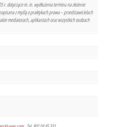
5 r. dotyczące m. in. wydłużenia terminu na złożenie
napisana z myślą o praktykach prawa – przedstawicielach
akże mediatorach, aplikantach oraz wszystkich osobach
terskluwer.com
, Tel. 801 04 45 331