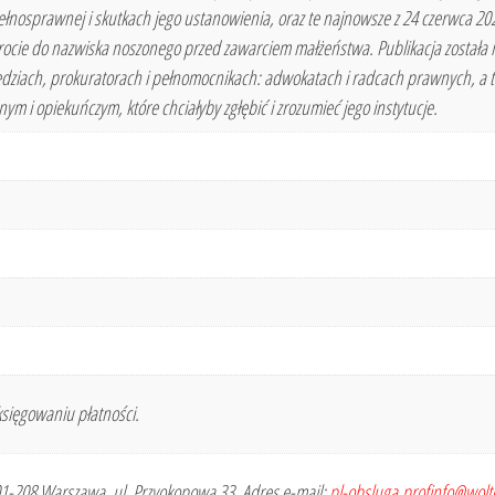
ełnosprawnej i skutkach jego ustanowienia, oraz te najnowsze z 24 czerwca 202
ocie do nazwiska noszonego przed zawarciem małżeństwa. Publikacja została 
ziach, prokuratorach i pełnomocnikach: adwokatach i radcach prawnych, a t
 i opiekuńczym, które chciałyby zgłębić i zrozumieć jego instytucje.
sięgowaniu płatności.
 01-208 Warszawa, ul. Przyokopowa 33, Adres e-mail:
pl-obsluga.profinfo@wol