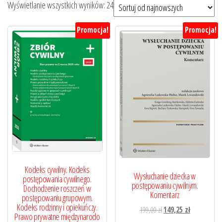
Posortowane
Wyświetlanie wszystkich wyników: 24
według
Promocja!
Promocja!
najnowszych
Kodeks cywilny. Kodeks
Wysłuchanie dziecka w
postępowania cywilnego.
postępowaniu cywilnym.
Dochodzenie roszczeń w
Komentarz
postępowaniu grupowym.
Kodeks rodzinny i opiekuńczy.
Pierwotna
Aktualna
199,00
zł
149,25
zł
Prawo prywatne międzynarodo
cena
cena