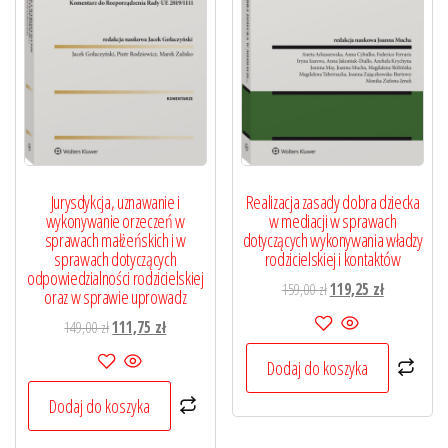
Jurysdykcja, uznawanie i
Realizacja zasady dobra dziecka
wykonywanie orzeczeń w
w mediacji w sprawach
sprawach małżeńskich i w
dotyczących wykonywania władzy
sprawach dotyczących
rodzicielskiej i kontaktów
odpowiedzialności rodzicielskiej
Pierwotna
Aktualna
159,00
zł
119,25
zł
oraz w sprawie uprowadz
cena
cena
Pierwotna
Aktualna
149,00
zł
111,75
zł
wynosiła:
wynosi:
cena
cena
159,00 zł.
119,25 zł.
Dodaj do koszyka
wynosiła:
wynosi:
149,00 zł.
111,75 zł.
Dodaj do koszyka