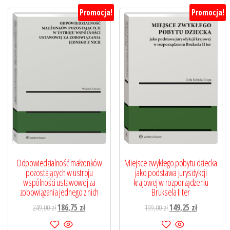
Promocja!
Promocja!
Odpowiedzialność małżonków
Miejsce zwykłego pobytu dziecka
pozostających w ustroju
jako podstawa jurysdykcji
wspólności ustawowej za
krajowej w rozporządzeniu
zobowiązania jednego z nich
Bruksela II ter
Pierwotna
Aktualna
Pierwotna
Aktualna
249,00
zł
186,75
zł
199,00
zł
149,25
zł
cena
cena
cena
cena