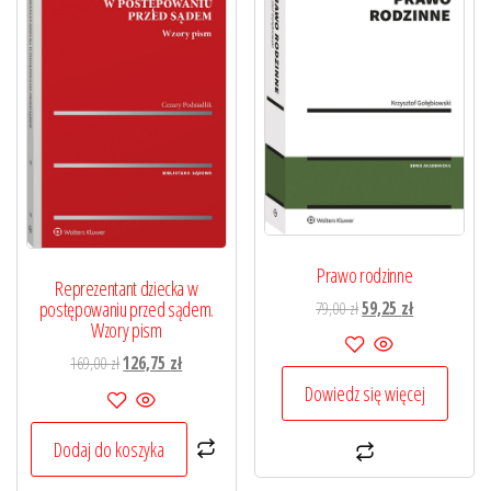
Prawo rodzinne
Reprezentant dziecka w
Pierwotna
Aktualna
postępowaniu przed sądem.
79,00
zł
59,25
zł
Wzory pism
cena
cena
wynosiła:
wynosi:
Pierwotna
Aktualna
169,00
zł
126,75
zł
79,00 zł.
59,25 zł.
cena
cena
Dowiedz się więcej
wynosiła:
wynosi:
169,00 zł.
126,75 zł.
Dodaj do koszyka