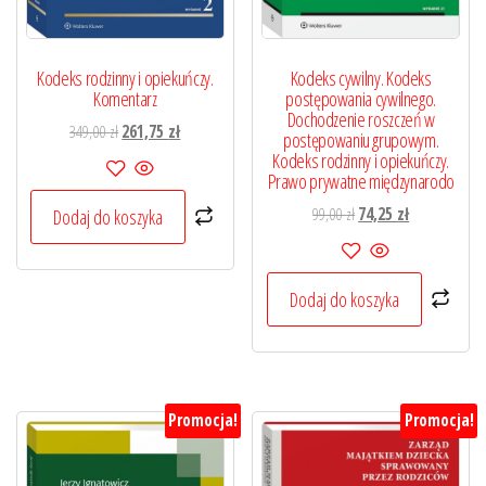
Kodeks rodzinny i opiekuńczy.
Kodeks cywilny. Kodeks
Komentarz
postępowania cywilnego.
Dochodzenie roszczeń w
Pierwotna
Aktualna
349,00
zł
261,75
zł
postępowaniu grupowym.
cena
cena
Kodeks rodzinny i opiekuńczy.
Prawo prywatne międzynarodo
wynosiła:
wynosi:
349,00 zł.
261,75 zł.
Pierwotna
Aktualna
99,00
zł
74,25
zł
Dodaj do koszyka
cena
cena
wynosiła:
wynosi:
99,00 zł.
74,25 zł.
Dodaj do koszyka
Promocja!
Promocja!