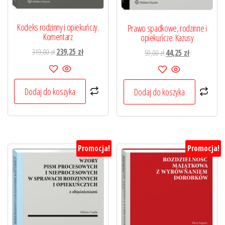
Kodeks rodzinny i opiekuńczy.
Prawo spadkowe, rodzinne i
Komentarz
opiekuńcze. Kazusy
Pierwotna
Aktualna
319,00
zł
239,25
zł
Pierwotna
Aktualna
59,00
zł
44,25
zł
cena
cena
cena
cena
wynosiła:
wynosi:
wynosiła:
wynosi:
319,00 zł.
239,25 zł.
59,00 zł.
44,25 zł.
Dodaj do koszyka
Dodaj do koszyka
Promocja!
Promocja!