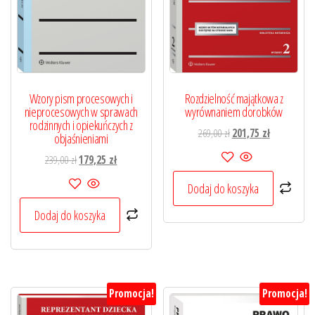
Wzory pism procesowych i
Rozdzielność majątkowa z
nieprocesowych w sprawach
wyrównaniem dorobków
rodzinnych i opiekuńczych z
Pierwotna
Aktualna
269,00
zł
201,75
zł
objaśnieniami
cena
cena
Pierwotna
Aktualna
239,00
zł
179,25
zł
wynosiła:
wynosi:
cena
cena
269,00 zł.
201,75 zł.
Dodaj do koszyka
wynosiła:
wynosi:
239,00 zł.
179,25 zł.
Dodaj do koszyka
Promocja!
Promocja!