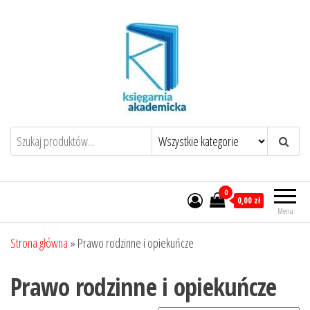
Przejdź
do
treści
0
0,00 zł
Menu
Strona główna
»
Prawo rodzinne i opiekuńcze
Prawo rodzinne i opiekuńcze