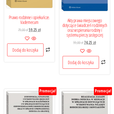
Prawo rodzinne i opiekuńcze.
Akty prawa miejscowego
Vademecum
dotyczące świadczeń rodzinnych
oraz wspierania rodziny i
Pierwotna
Aktualna
79,00
zł
59,25
zł
systemu pieczy zastępczej
cena
cena
wynosiła:
wynosi:
Pierwotna
Aktualna
99,00
zł
74,25
zł
79,00 zł.
59,25 zł.
cena
cena
Dodaj do koszyka
wynosiła:
wynosi:
99,00 zł.
74,25 zł.
Dodaj do koszyka
Promocja!
Promocja!