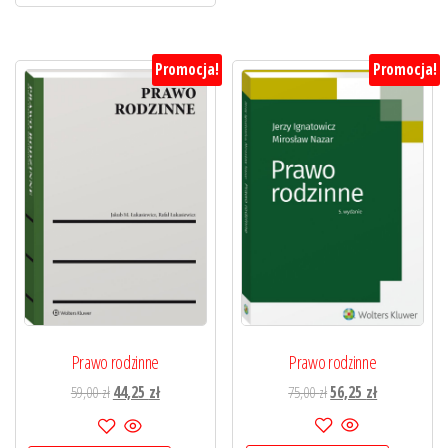
Promocja!
Promocja!
Prawo rodzinne
Prawo rodzinne
Pierwotna
Aktualna
Pierwotna
Aktualna
75,00
zł
56,25
zł
59,00
zł
44,25
zł
cena
cena
cena
cena
wynosiła:
wynosi:
wynosiła:
wynosi: