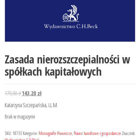
Zasada nierozszczepialności w
spółkach kapitałowych
Pierwotna
Aktualna
179,00
zł
143,20
zł
cena
cena
Katarzyna Szczepańska, LL.M.
wynosiła:
wynosi:
Brak w magazynie
179,00 zł.
143,20 zł.
SKU:
18733
Kategorie:
Monografie Prawnicze
,
Prawo handlowe i gospodarcze
Znacznik: