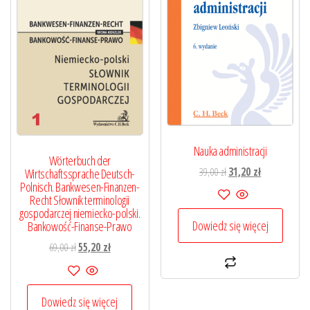
Nauka administracji
Wörterbuch der
Pierwotna
Aktualna
39,00
zł
31,20
zł
Wirtschaftssprache Deutsch-
Polnisch. Bankwesen-Finanzen-
cena
cena
Recht Słownik terminologii
wynosiła:
wynosi:
gospodarczej niemiecko-polski.
39,00 zł.
31,20 zł.
Dowiedz się więcej
Bankowość-Finanse-Prawo
Pierwotna
Aktualna
69,00
zł
55,20
zł
cena
cena
wynosiła:
wynosi:
69,00 zł.
55,20 zł.
Dowiedz się więcej