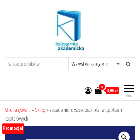
Przejdź
do
treści
0
0,00 zł
Menu
Strona główna
»
Sklep
»
Zasada nierozszczepialności w spółkach
kapitałowych
Promocja!