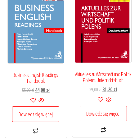
Aktuelles zu Wirtschaft und Politik
Business English Readings.
Polens. Unterrichtsbuch
Handbook
Pierwotna
Aktualna
39,00
zł
31,20
zł
Pierwotna
Aktualna
55,00
zł
44,00
zł
cena
cena
cena
cena
wynosiła:
wynosi:
wynosiła:
wynosi:
39,00 zł.
31,20 zł.
55,00 zł.
44,00 zł.
Dowiedz się więcej
Dowiedz się więcej