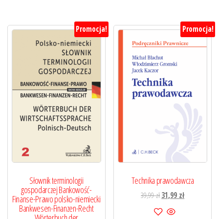
Promocja!
Promocja!
Słownik terminologii
Technika prawodawcza
gospodarczej Bankowość-
Pierwotna
Aktualna
39,99
zł
31,99
zł
Finanse-Prawo polsko-niemiecki
cena
cena
Bankwesen-Finanzen-Recht
Wörterbuch der
wynosiła:
wynosi: