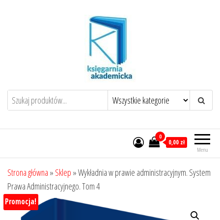
Przejdź
do
treści
0
0,00 zł
Menu
Strona główna
»
Sklep
»
Wykładnia w prawie administracyjnym. System
Prawa Administracyjnego. Tom 4
Promocja!