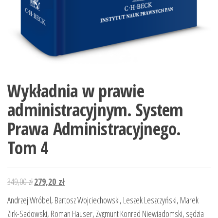
Wykładnia w prawie
administracyjnym. System
Prawa Administracyjnego.
Tom 4
Pierwotna
Aktualna
349,00
zł
279,20
zł
cena
cena
Andrzej Wróbel, Bartosz Wojciechowski, Leszek Leszczyński, Marek
wynosiła:
wynosi:
Zirk-Sadowski, Roman Hauser, Zygmunt Konrad Niewiadomski, sędzia