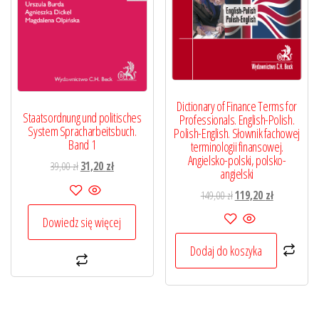
Dictionary of Finance Terms for
Staatsordnung und politisches
Professionals. English-Polish.
System Spracharbeitsbuch.
Polish-English. Słownik fachowej
Band 1
terminologii finansowej.
Angielsko-polski, polsko-
Pierwotna
Aktualna
39,00
zł
31,20
zł
angielski
cena
cena
Pierwotna
Aktualna
149,00
zł
119,20
zł
wynosiła:
wynosi:
cena
cena
39,00 zł.
31,20 zł.
Dowiedz się więcej
wynosiła:
wynosi:
149,00 zł.
119,20 zł.
Dodaj do koszyka