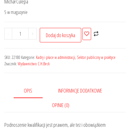
Michał Culepa
wynosiła:
wynosi:
5 w magazynie
169,00 zł.
135,20 zł.
ilość
-
+
Dodaj do koszyka
Szkolenia
i
podnoszenie
SKU:
22180
Kategorie:
Kadry i płace w administracji
,
Sektor publiczny w praktyce
kwalifikacji
Znacznik:
Wydawnictwo C.H.Beck
zawodowych
pracowników
w
OPIS
INFORMACJE DODATKOWE
sektorze
publicznym
OPINIE (0)
+
wzory
Podnoszenie kwalifikacji jest prawem, ale też i obowiązkiem
do