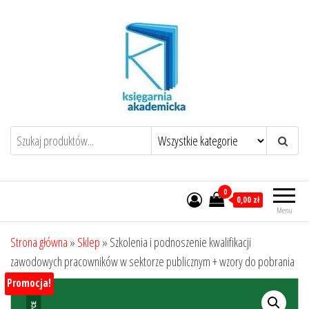
Przejdź
do
treści
0
0,00 zł
Menu
Strona główna
»
Sklep
»
Szkolenia i podnoszenie kwalifikacji
zawodowych pracowników w sektorze publicznym + wzory do pobrania
Promocja!