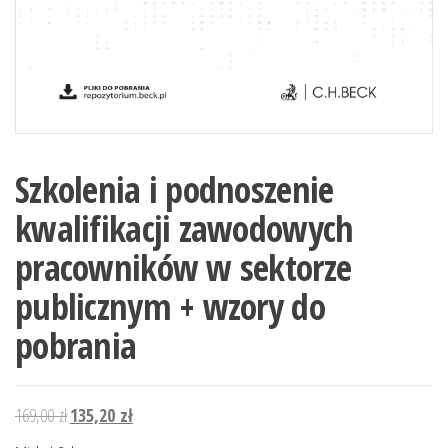
Szkolenia i podnoszenie
kwalifikacji zawodowych
pracowników w sektorze
publicznym + wzory do
pobrania
Pierwotna
Aktualna
169,00
zł
135,20
zł
cena
cena