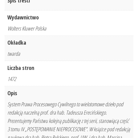
Spis treści
Wydawnictwo
Wolters Kluwer Polska
Okładka
twarda
Liczba stron
1472
Opis
System Prawa Procesowego Cywilnego to wielotomowe dzieło pod
redakcją naczelną prof. dra hab. Tadeusza Erecińskiego.
Prezentujemy Państwu kolejną publikację z tej serii, stanowiącą część
3 tomu IV „POSTĘPOWANIE NIEPROCESOWE”. W książce pod redakcją
naukową dra hab. Piotra Rylskiego, prof. UW, i dra hab. Marcina