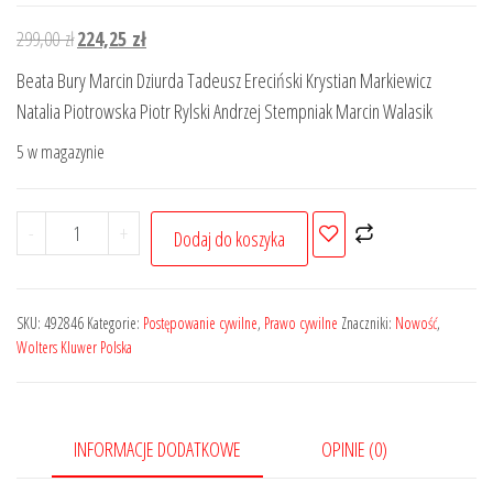
Pierwotna
Aktualna
299,00
zł
224,25
zł
cena
cena
Beata Bury Marcin Dziurda Tadeusz Ereciński Krystian Markiewicz
wynosiła:
wynosi:
Natalia Piotrowska Piotr Rylski Andrzej Stempniak Marcin Walasik
299,00 zł.
224,25 zł.
5 w magazynie
ilość
-
+
Dodaj do koszyka
System
Prawa
Procesowego
SKU:
492846
Kategorie:
Postępowanie cywilne
,
Prawo cywilne
Znaczniki:
Nowość
,
Cywilnego.
Wolters Kluwer Polska
Tom
IV
Postępowanie
INFORMACJE DODATKOWE
OPINIE (0)
nieprocesowe