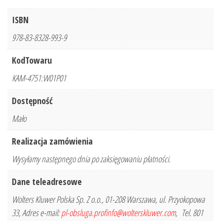
ISBN
978-83-8328-993-9
KodTowaru
KAM-4751:W01P01
Dostępność
Mało
Realizacja zamówienia
Wysyłamy następnego dnia po zaksięgowaniu płatności.
Dane teleadresowe
Wolters Kluwer Polska Sp. Z o.o., 01-208 Warszawa, ul. Przyokopowa
33, Adres e-mail:
pl-obsluga.profinfo@wolterskluwer.com
, Tel. 801