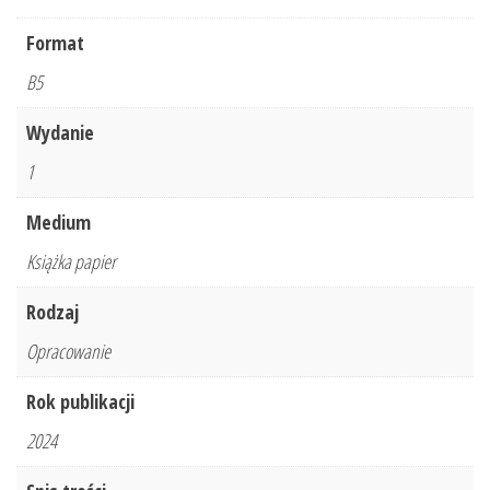
Część
3.
Format
Postępowania
B5
z
zakresu
Wydanie
prawa
1
spadkowego
Medium
i
pozostałe
Książka papier
postępowania
Rodzaj
kodekso
Opracowanie
Rok publikacji
2024