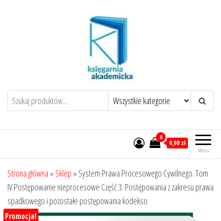
Przejdź
do
treści
0
0,00 zł
Menu
Strona główna
»
Sklep
»
System Prawa Procesowego Cywilnego. Tom
IV Postępowanie nieprocesowe Część 3. Postępowania z zakresu prawa
spadkowego i pozostałe postępowania kodekso
Promocja!