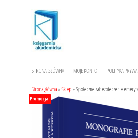
Przejdź
do
treści
STRONA GŁÓWNA
MOJE KONTO
POLITYKA PRYWA
Strona główna
»
Sklep
»
Społeczne zabezpieczenie emeryt
Promocja!