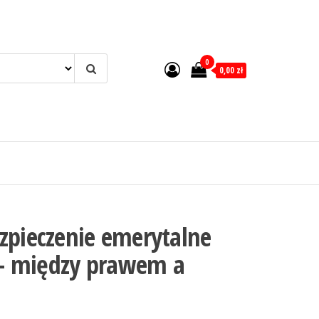
0
0,00 zł
zpieczenie emerytalne
– między prawem a