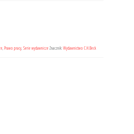
ze
,
Prawo pracy
,
Serie wydawnicze
Znacznik:
Wydawnictwo C.H.Beck