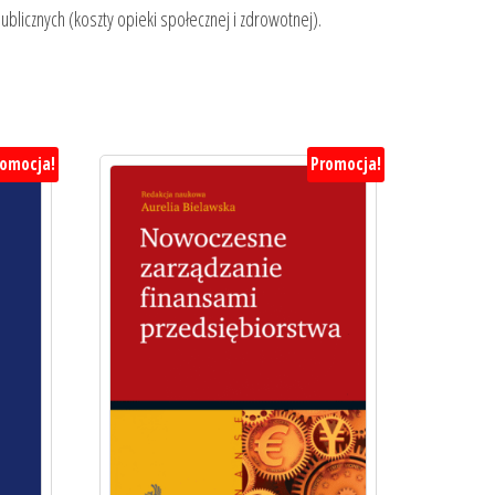
blicznych (koszty opieki społecznej i zdrowotnej).
romocja!
Promocja!