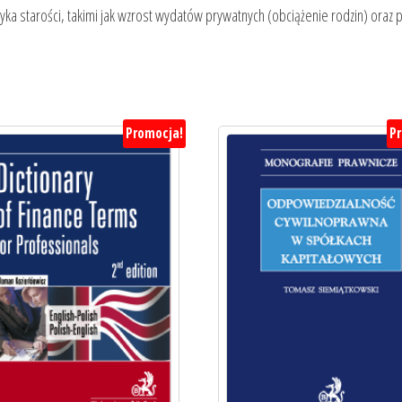
ka starości, takimi jak wzrost wydatów prywatnych (obciążenie rodzin) oraz pu
Promocja!
P