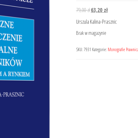
Pierwotna
Aktualna
79,00
zł
63,20
zł
cena
cena
Urszula Kalina-Prasznic
wynosiła:
wynosi:
Brak w magazynie
79,00 zł.
63,20 zł.
SKU:
7931
Kategorie:
Monografie Prawnic