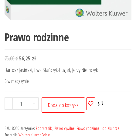
Prawo rodzinne
Pierwotna
Aktualna
75,00
zł
56,25
zł
cena
cena
Bartosz Jasiński, Ewa Stańczyk-Hugiet, Jerzy Niemczyk
wynosiła:
wynosi:
5 w magazynie
75,00 zł.
56,25 zł.
ilość
-
+
Dodaj do koszyka
Prawo
rodzinne
SKU:
8050
Kategorie:
Podręczniki
,
Prawo cywilne
,
Prawo rodzinne i opiekuńcze
Znacznik:
Wolters Kluwer Polska