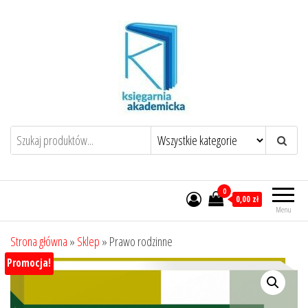
Przejdź
do
treści
0
0,00 zł
Menu
Strona główna
»
Sklep
»
Prawo rodzinne
Promocja!