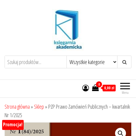
Przejdź
do
treści
0
0,00 zł
Menu
Strona główna
»
Sklep
»
PZP Prawo Zamówień Publicznych – kwartalnik
Nr 1/2025
Promocja!