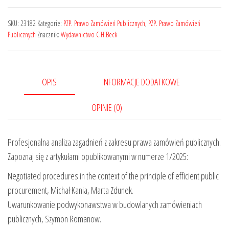
Prawo
Zamówień
SKU:
23182
Kategorie:
PZP. Prawo Zamówień Publicznych
,
PZP. Prawo Zamówień
Publicznych
Publicznych
Znacznik:
Wydawnictwo C.H.Beck
-
kwartalnik
Nr
OPIS
INFORMACJE DODATKOWE
1/2025
OPINIE (0)
Profesjonalna analiza zagadnień z zakresu prawa zamówień publicznych.
Zapoznaj się z artykułami opublikowanymi w numerze 1/2025:
Negotiated procedures in the context of the principle of efficient public
procurement, Michał Kania, Marta Zdunek.
Uwarunkowanie podwykonawstwa w budowlanych zamówieniach
publicznych, Szymon Romanow.