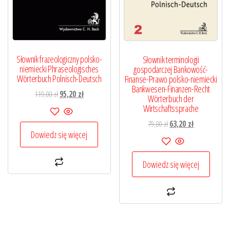
Słownik frazeologiczny polsko-
Słownik terminologii
niemiecki Phraseologisches
gospodarczej Bankowość-
Wörterbuch Polnisch-Deutsch
Finanse-Prawo polsko-niemiecki
Bankwesen-Finanzen-Recht
Pierwotna
Aktualna
119,00
zł
95,20
zł
Wörterbuch der
cena
cena
Wirtschaftssprache
wynosiła:
wynosi:
Pierwotna
Aktualna
79,00
zł
63,20
zł
119,00 zł.
95,20 zł.
Dowiedz się więcej
cena
cena
wynosiła:
wynosi:
79,00 zł.
63,20 zł.
Dowiedz się więcej