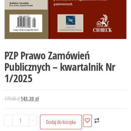
PZP Prawo Zamówień
Publicznych – kwartalnik Nr
1/2025
Pierwotna
Aktualna
179,00
zł
143,20
zł
cena
cena
wynosiła:
wynosi:
ilość
-
+
Dodaj do koszyka
179,00 zł.
143,20 zł.
PZP