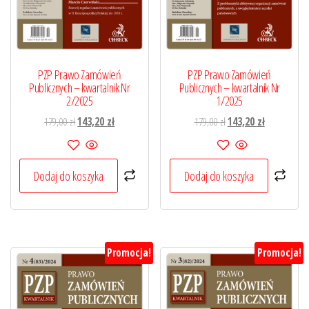
PZP Prawo Zamówień
PZP Prawo Zamówień
Publicznych – kwartalnik Nr
Publicznych – kwartalnik Nr
2/2025
1/2025
Pierwotna
Aktualna
Pierwotna
Aktualna
179,00
zł
143,20
zł
179,00
zł
143,20
zł
cena
cena
cena
cena
wynosiła:
wynosi:
wynosiła:
wynosi:
179,00 zł.
143,20 zł.
179,00 zł.
143,20 zł.
Dodaj do koszyka
Dodaj do koszyka
Promocja!
Promocja!