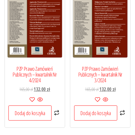
PZP Prawo Zamówień
PZP Prawo Zamówień
Publicznych – kwartalnik Nr
Publicznych – kwartalnik Nr
4/2024
3/2024
Pierwotna
Aktualna
Pierwotna
Aktualna
165,00
zł
132,00
zł
165,00
zł
132,00
zł
cena
cena
cena
cena
wynosiła:
wynosi:
wynosiła:
wynosi:
165,00 zł.
132,00 zł.
165,00 zł.
132,00 zł.
Dodaj do koszyka
Dodaj do koszyka