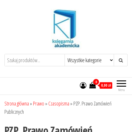
Przejdź
do
treści
0
0,00 zł
Menu
Strona główna
»
Prawo
»
Czasopisma
»
PZP. Prawo Zamówień
Publicznych
PZP. Prawo Zamówień