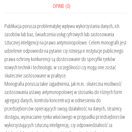
technologie
OPINIE (0)
na
przykładzie
Publikacja porusza problematykę wpływu wykorzystania danych, ich
wykorzystania
zasobów lub baz, świadczenia usług cyfrowych lub zastosowania
danych
sztucznej inteligencji na prawo antymonopolowe. Celem monografii jest
lub
udzielenie odpowiedzi na pytanie czy istniejące instytucje publicznego
ich
prawa ochrony konkurencji są dostosowane do specyfiki rynków
baz,
nowych technik i technologii, w szczególności czy mogą one zostać
świadczenia
skutecznie zastosowane w praktyce.
usług
Monografia porusza takie zagadnienia, jak m.in.: skuteczna możliwość
cyfrowych
zastosowania ustawy antymonopolowej w stosunku do różnych form
lub
agregacji danych, kontrola koncentracji w odniesieniu do
zastosowania
przedsiębiorców opierających swoją działalność na danych, strażnicy
sztucznej
dostępu, wyznaczanie rynku właściwego w przypadku przedsiębiorców
inteligencji
wykorzystujących sztuczną inteligencję, czy odpowiedzialność za