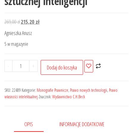
sztucznej inteligencji
Pierwotna
Aktualna
269,00
zł
215,20
zł
cena
cena
Agnieszka Anusz
wynosiła:
wynosi:
5 w magazynie
269,00 zł.
215,20 zł.
ilość
-
+
Dodaj do koszyka
Publiczne
prawo
ochrony
SKU:
22489
Kategorie:
Monografie Prawnicze
,
Prawo nowych technologii
,
Prawo
konkurencji
własności intelektualnej
Znacznik:
Wydawnictwo C.H.Beck
a
nowe
techniki
OPIS
INFORMACJE DODATKOWE
i