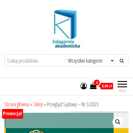
Przejdź
do
treści
0
0,00 zł
Menu
Strona główna
»
Sklep
»
Przegląd Sądowy – Nr 3/2023
Promocja!