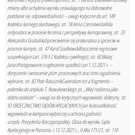
zmiany albo uchylenia wyroku zezwalającego na dobrowolne
poddanie się odpowiedzialności – uwagi krytyczne do art. 149
Kodeksu karnego skarbowego, str. 18 Anna CzesnowickaRola
ordynatora w procesie leczenia z perspektywy karnoprawnej, str. 33
Aleksandra GrubalskaSprzeciwienie się prokuratora a sprzeciw w
procesie karnym, str. 47 Karol SzadkowskiRoszczenie regresowe
uzupełniające (art. 376 § 2 Kodeksu cywilnego), str. 60 Błażej
JaraczPostępowanie o ogłoszenie upadłości po 1.12.2021 r. –
doręczenie i wnoszenie pism procesowych oraz inne zagadnienia
wybrane, str. 82 Piotr RatusznikCavendum est a fragmentis –
polemika do artykułu T. Nowakowskiego pt. „Więź rodzinna jako
dobro osobiste” – uwagi na tle krytycznych wypowiedzi doktryny, str.
92 ORZECZNICTWO SĄDÓW APELACYJNYCH Jan KuleszaWolność
wypowiedzi w kampanii wyborczej a ochrona godności
urzędu Prezydenta Rzeczypospolitej. Glosa do wyroku Sądu
Apelacyjnego w Poznaniu z 13.12.2021 r., II AKa 171/21, str. 110