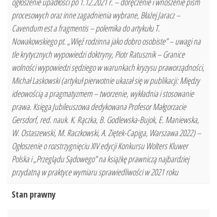
ogłoszenie upadłości po 1.12.2021 r. – doręczenie i wnoszenie pism
procesowych oraz inne zagadnienia wybrane, Błażej Jaracz –
Cavendum est a fragmentis – polemika do artykułu T.
Nowakowskiego pt. „Więź rodzinna jako dobro osobiste” – uwagi na
tle krytycznych wypowiedzi doktryny, Piotr Ratusznik – Granice
wolności wypowiedzi sędziego w warunkach kryzysu praworządności,
Michał Laskowski (artykuł pierwotnie ukazał się w publikacji: Między
ideowością a pragmatyzmem – tworzenie, wykładnia i stosowanie
prawa. Księga Jubileuszowa dedykowana Profesor Małgorzacie
Gersdorf, red. nauk. K. Rączka, B. Godlewska-Bujok, E. Maniewska,
W. Ostaszewski, M. Raczkowski, A. Ziętek-Capiga, Warszawa 2022) –
Ogłoszenie o rozstrzygnięciu XIV edycji Konkursu Wolters Kluwer
Polska i „Przeglądu Sądowego” na książkę prawniczą najbardziej
przydatną w praktyce wymiaru sprawiedliwości w 2021 roku
Stan prawny