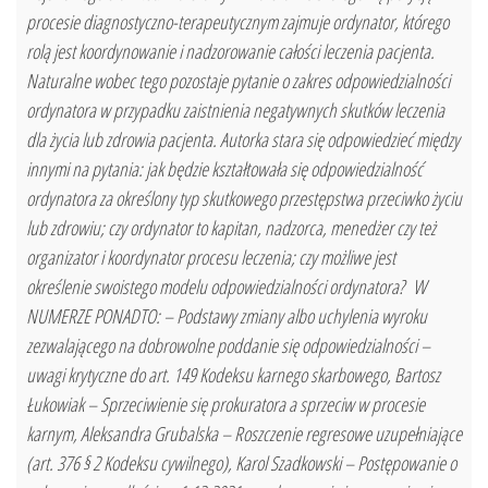
procesie diagnostyczno-terapeutycznym zajmuje ordynator, którego
rolą jest koordynowanie i nadzorowanie całości leczenia pacjenta.
Naturalne wobec tego pozostaje pytanie o zakres odpowiedzialności
ordynatora w przypadku zaistnienia negatywnych skutków leczenia
dla życia lub zdrowia pacjenta. Autorka stara się odpowiedzieć między
innymi na pytania: jak będzie kształtowała się odpowiedzialność
ordynatora za określony typ skutkowego przestępstwa przeciwko życiu
lub zdrowiu; czy ordynator to kapitan, nadzorca, menedżer czy też
organizator i koordynator procesu leczenia; czy możliwe jest
określenie swoistego modelu odpowiedzialności ordynatora? W
NUMERZE PONADTO: – Podstawy zmiany albo uchylenia wyroku
zezwalającego na dobrowolne poddanie się odpowiedzialności –
uwagi krytyczne do art. 149 Kodeksu karnego skarbowego, Bartosz
Łukowiak – Sprzeciwienie się prokuratora a sprzeciw w procesie
karnym, Aleksandra Grubalska – Roszczenie regresowe uzupełniające
(art. 376 § 2 Kodeksu cywilnego), Karol Szadkowski – Postępowanie o