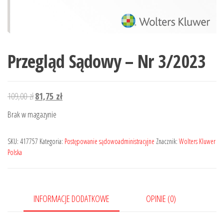
Przegląd Sądowy – Nr 3/2023
Pierwotna
Aktualna
109,00
zł
81,75
zł
cena
cena
Brak w magazynie
wynosiła:
wynosi:
109,00 zł.
81,75 zł.
SKU:
417757
Kategoria:
Postępowanie sądowoadministracyjne
Znacznik:
Wolters Kluwer
Polska
INFORMACJE DODATKOWE
OPINIE (0)