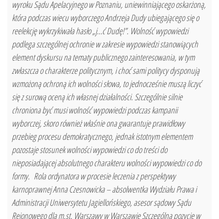
wyroku Sądu Apelacyjnego w Poznaniu, uniewinniającego oskarżoną,
która podczas wiecu wyborczego Andrzeja Dudy ubiegającego się o
reelekcję wykrzykiwała hasło „j…ć Dudę!”. Wolność wypowiedzi
podlega szczególnej ochronie w zakresie wypowiedzi stanowiących
element dyskursu na tematy publicznego zainteresowania, w tym
zwłaszcza o charakterze politycznym, i choć sami politycy dysponują
wzmożoną ochroną ich wolności słowa, to jednocześnie muszą liczyć
się z surową oceną ich własnej działalności. Szczególnie silnie
chroniona być musi wolność wypowiedzi podczas kampanii
wyborczej, skoro również właśnie ona gwarantuje prawidłowy
przebieg procesu demokratycznego, jednak istotnym elementem
pozostaje stosunek wolności wypowiedzi co do treści do
nieposiadającej absolutnego charakteru wolności wypowiedzi co do
formy. Rola ordynatora w procesie leczenia z perspektywy
karnoprawnej Anna Czesnowicka – absolwentka Wydziału Prawa i
Administracji Uniwersytetu Jagiellońskiego, asesor sądowy Sądu
Rejonowego dla m.st. Warszawy w Warszawie Szczególną pozycję w