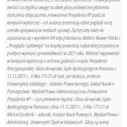
zwrócić szczególną uwagę na dwie glosy poświęcone głośnemu
orzeczeniu dotyczącemu znieważenia Prezydenta RP podczas
kampanii wyborczej – ich autorzy prezentują różne poglądy na tę
szeroko opisywaną w mediach sprawę. Zachęcamy także do
zapoznania się z wynikiem XIV edycji Konkursu Wolters Kluwer Polska i
„Przeglądu Sądowego” na książkę prawniczą najbardziej przydatną w
praktyce wymiaru sprawiedliwości w 2021 roku. Wolność wypowiedzi
w kampanii wyborczej a ochrona godności urzędu Prezydenta
Rzeczypospolitej. Glosa do wyroku Sądu Apelacyjnego w Poznaniu z
13.12.2021 r., II AKa 171/21 dr hab. Jan Kulesza, profesor
Uniwersytetu Łódzkiego – Katedra Prawa Karnego, Zakład Nauki o
Przestępstwie, Wydział Prawa i Administracji oraz Znieważenie
Prezydenta RP – czyn pierwotnie legalny. Glosa do wyroku Sądu
Apelacyjnego w Poznaniu z dnia 13.12.2021 r., II AKa 171/21 dr
Michał Grudecki – adiunkt, Instytut Nauk Prawnych, Wydział Prawa i
Administracji, Uniwersytet Śląski w Katowicach Glosy są oceną