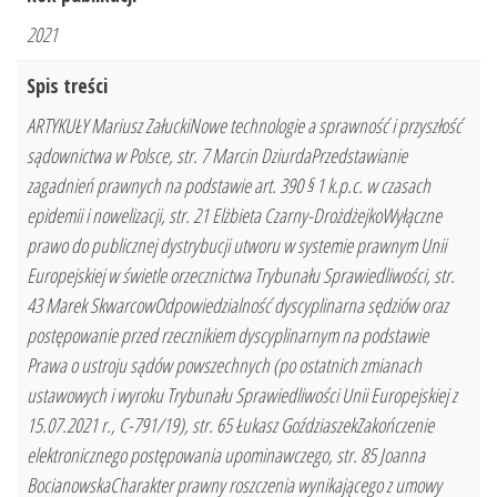
2021
Spis treści
ARTYKUŁY Mariusz ZałuckiNowe technologie a sprawność i przyszłość
sądownictwa w Polsce, str. 7 Marcin DziurdaPrzedstawianie
zagadnień prawnych na podstawie art. 390 § 1 k.p.c. w czasach
epidemii i nowelizacji, str. 21 Elżbieta Czarny-DrożdżejkoWyłączne
prawo do publicznej dystrybucji utworu w systemie prawnym Unii
Europejskiej w świetle orzecznictwa Trybunału Sprawiedliwości, str.
43 Marek SkwarcowOdpowiedzialność dyscyplinarna sędziów oraz
postępowanie przed rzecznikiem dyscyplinarnym na podstawie
Prawa o ustroju sądów powszechnych (po ostatnich zmianach
ustawowych i wyroku Trybunału Sprawiedliwości Unii Europejskiej z
15.07.2021 r., C-791/19), str. 65 Łukasz GoździaszekZakończenie
elektronicznego postępowania upominawczego, str. 85 Joanna
BocianowskaCharakter prawny roszczenia wynikającego z umowy