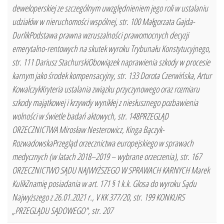
deweloperskiej ze szczególnym uwzględnieniem jego roli w ustalaniu
udziałów w nieruchomości wspólnej, str. 100 Małgorzata Gajda-
DurlikPodstawa prawna wzruszalności prawomocnych decyzji
emerytalno-rentowych na skutek wyroku Trybunału Konstytucyjnego,
str. 111 Dariusz StachurskiObowiązek naprawienia szkody w procesie
karnym jako środek kompensacyjny, str. 133 Dorota Czerwińska, Artur
KowalczykKryteria ustalania związku przyczynowego oraz rozmiaru
szkody majątkowej i krzywdy wynikłej z niesłusznego pozbawienia
wolności w świetle badań aktowych, str. 148PRZEGLĄD
ORZECZNICTWA Mirosław Nesterowicz, Kinga Bączyk-
RozwadowskaPrzegląd orzecznictwa europejskiego w sprawach
medycznych (w latach 2018–2019 – wybrane orzeczenia), str. 167
ORZECZNICTWO SĄDU NAJWYŻSZEGO W SPRAWACH KARNYCH Marek
KulikZnamię posiadania w art. 171 § 1 k.k. Glosa do wyroku Sądu
Najwyższego z 26.01.2021 r., V KK 377/20, str. 199 KONKURS
„PRZEGLĄDU SĄDOWEGO", str. 207