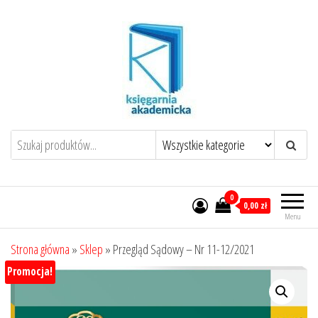
Przejdź
do
treści
0
0,00 zł
Menu
Strona główna
»
Sklep
»
Przegląd Sądowy – Nr 11-12/2021
Promocja!