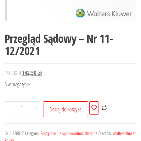
Przegląd Sądowy – Nr 11-
12/2021
Pierwotna
Aktualna
190,00
zł
142,50
zł
cena
cena
5 w magazynie
wynosiła:
wynosi:
190,00 zł.
142,50 zł.
ilość
-
+
Dodaj do koszyka
Przegląd
Sądowy
-
SKU:
178817
Kategoria:
Postępowanie sądowoadministracyjne
Znacznik:
Wolters Kluwer
Nr
Polska