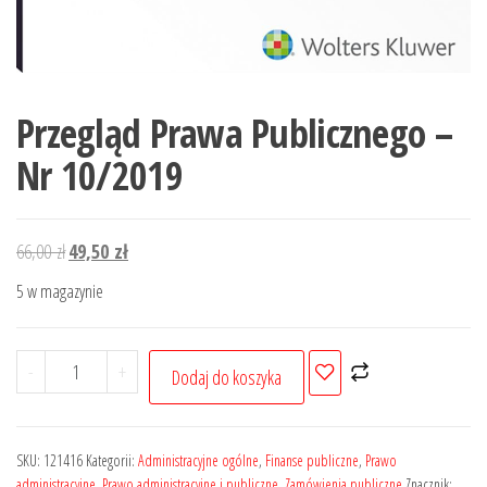
Przegląd Prawa Publicznego –
Nr 10/2019
Pierwotna
Aktualna
66,00
zł
49,50
zł
cena
cena
5 w magazynie
wynosiła:
wynosi:
66,00 zł.
49,50 zł.
ilość
-
+
Dodaj do koszyka
Przegląd
Prawa
Publicznego
SKU:
121416
Kategorii:
Administracyjne ogólne
,
Finanse publiczne
,
Prawo
-
administracyjne
,
Prawo administracyjne i publiczne
,
Zamówienia publiczne
Znacznik: