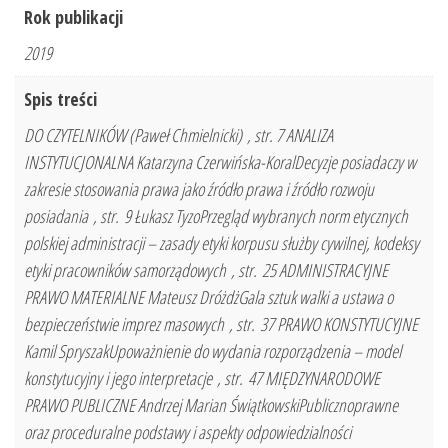
Rok publikacji
2019
Spis treści
DO CZYTELNIKÓW (Paweł Chmielnicki) , str. 7 ANALIZA
INSTYTUCJONALNA Katarzyna Czerwińska-KoralDecyzje posiadaczy w
zakresie stosowania prawa jako źródło prawa i źródło rozwoju
posiadania , str. 9 Łukasz TyzoPrzegląd wybranych norm etycznych
polskiej administracji – zasady etyki korpusu służby cywilnej, kodeksy
etyki pracowników samorządowych , str. 25 ADMINISTRACYJNE
PRAWO MATERIALNE Mateusz DróżdżGala sztuk walki a ustawa o
bezpieczeństwie imprez masowych , str. 37 PRAWO KONSTYTUCYJNE
Kamil SpryszakUpoważnienie do wydania rozporządzenia – model
konstytucyjny i jego interpretacje , str. 47 MIĘDZYNARODOWE
PRAWO PUBLICZNE Andrzej Marian ŚwiątkowskiPublicznoprawne
oraz proceduralne podstawy i aspekty odpowiedzialności