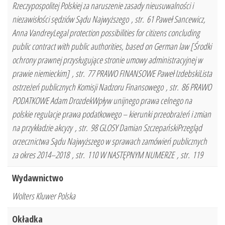
Rzeczypospolitej Polskiej za naruszenie zasady nieusuwalności i
niezawisłości sędziów Sądu Najwyższego , str. 61 Paweł Sancewicz,
Anna VandreyLegal protection possibilities for citizens concluding
public contract with public authorities, based on German law [Środki
ochrony prawnej przysługujące stronie umowy administracyjnej w
prawie niemieckim] , str. 77 PRAWO FINANSOWE Paweł IzdebskiLista
ostrzeżeń publicznych Komisji Nadzoru Finansowego , str. 86 PRAWO
PODATKOWE Adam DrozdekWpływ unijnego prawa celnego na
polskie regulacje prawa podatkowego – kierunki przeobrażeń i zmian
na przykładzie akcyzy , str. 98 GLOSY Damian SzczepańskiPrzegląd
orzecznictwa Sądu Najwyższego w sprawach zamówień publicznych
za okres 2014–2018 , str. 110 W NASTĘPNYM NUMERZE , str. 119
Wydawnictwo
Wolters Kluwer Polska
Okładka