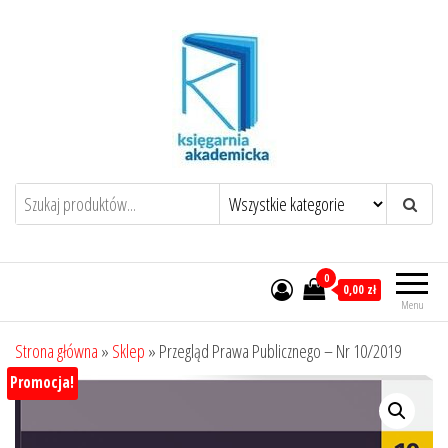
Przejdź
do
treści
0
0,00 zł
Menu
Strona główna
»
Sklep
»
Przegląd Prawa Publicznego – Nr 10/2019
Promocja!