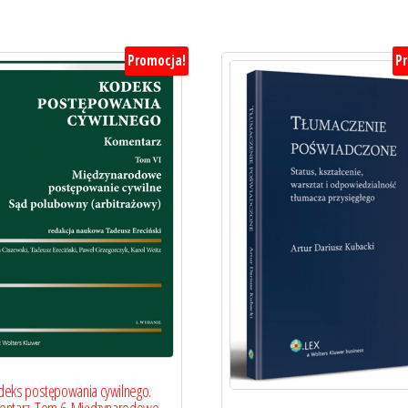
Promocja!
P
deks postępowania cywilnego.