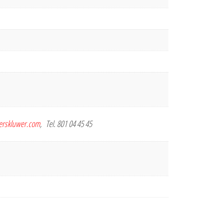
terskluwer.com
, Tel. 801 04 45 45