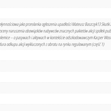
ynnościowa jako przesłanka ogłoszenia upadłości Mateusz Baszczyk13 Skutki zaw
oceny naruszenia obowiązków nabywców znacznych pakietów akcji spółek public
polemice – o pasywach i aktywach w kontekście odszkodowawczym Kacper Wosi
ura odkupu akcji wykluczonych z obrotu na rynku regulowanym (część 1)