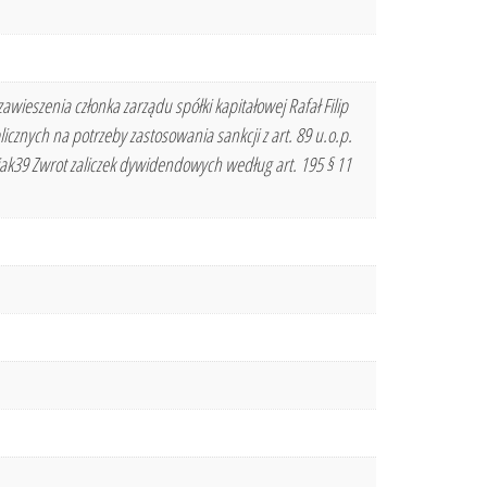
ieszenia członka zarządu spółki kapitałowej Rafał Filip
znych na potrzeby zastosowania sankcji z art. 89 u.o.p.
ak39 Zwrot zaliczek dywidendowych według art. 195 § 11