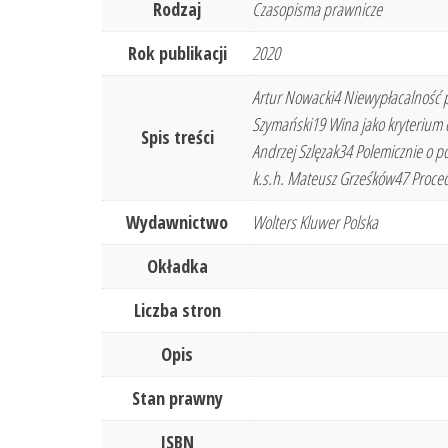
Rodzaj
Czasopisma prawnicze
Rok publikacji
2020
Artur Nowacki4 Niewypłacalność pł
Szymański19 Wina jako kryterium 
Spis treści
Andrzej Szlęzak34 Polemicznie o 
k.s.h. Mateusz Grześków47 Proced
Wydawnictwo
Wolters Kluwer Polska
Okładka
Liczba stron
Opis
Stan prawny
ISBN