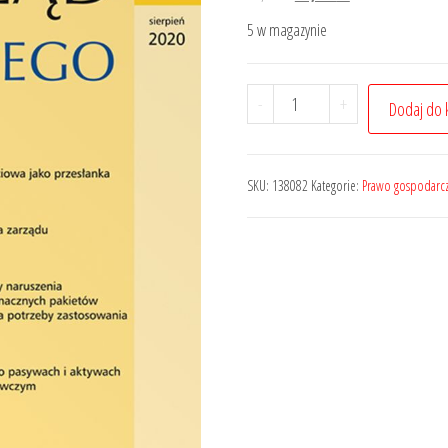
cena
cena
5 w magazynie
wynosiła:
wynosi:
75,00 zł.
56,25 zł.
ilość
-
+
Dodaj do 
Przegląd
Prawa
Handlowego
SKU:
138082
Kategorie:
Prawo gospodarc
-
Nr
8/2020
336