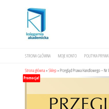
Przejdź
do
treści
STRONA GŁÓWNA
MOJE KONTO
POLITYKA PRYWA
Strona główna
»
Sklep
»
Przegląd Prawa Handlowego – Nr 
Promocja!