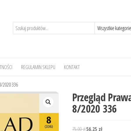
TNOŚCI
REGULAMIN SKLEPU
KONTAKT
8/2020 336
Przegląd Praw
8/2020 336
Pierwotna
Aktualna
75,00
zł
56,25
zł