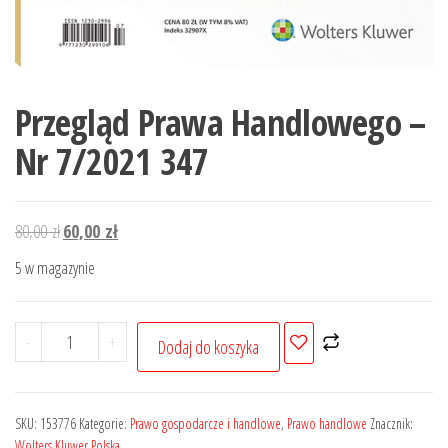
Przegląd Prawa Handlowego –
Nr 7/2021 347
Pierwotna
Aktualna
80,00
zł
60,00
zł
cena
cena
5 w magazynie
wynosiła:
wynosi:
80,00 zł.
60,00 zł.
ilość
-
+
Dodaj do koszyka
Przegląd
Prawa
Handlowego
SKU:
153776
Kategorie:
Prawo gospodarcze i handlowe
,
Prawo handlowe
Znacznik:
-
Wolters Kluwer Polska