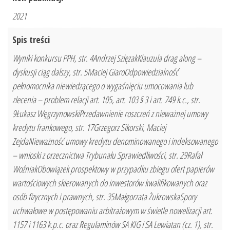
2021
Spis treści
Wyniki konkursu PPH, str. 4Andrzej SzlęzakKlauzula drag along –
dyskusji ciąg dalszy, str. 5Maciej GiaroOdpowiedzialność
pełnomocnika niewiedzącego o wygaśnięciu umocowania lub
zlecenia – problem relacji art. 105, art. 103 § 3 i art. 749 k.c., str.
9Łukasz WęgrzynowskiPrzedawnienie roszczeń z nieważnej umowy
kredytu frankowego, str. 17Grzegorz Sikorski, Maciej
ZejdaNieważność umowy kredytu denominowanego i indeksowanego
– wnioski z orzecznictwa Trybunału Sprawiedliwości, str. 29Rafał
WoźniakObowiązek prospektowy w przypadku zbiegu ofert papierów
wartościowych skierowanych do inwestorów kwalifikowanych oraz
osób fizycznych i prawnych, str. 35Małgorzata ŻukrowskaSpory
uchwałowe w postępowaniu arbitrażowym w świetle nowelizacji art.
1157 i 1163 k.p.c. oraz Regulaminów SA KIG i SA Lewiatan (cz. 1), str.