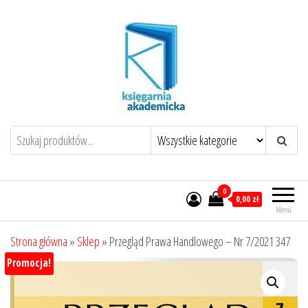
Przejdź
do
treści
0
0,00 zł
Menu
Strona główna
»
Sklep
»
Przegląd Prawa Handlowego – Nr 7/2021 347
Promocja!