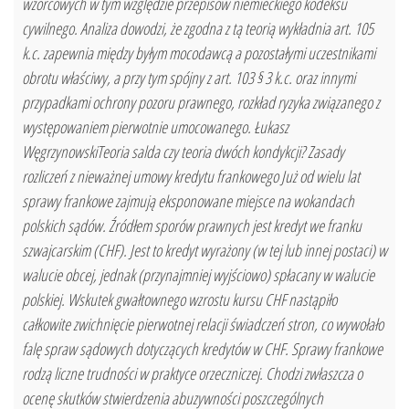
wzorcowych w tym względzie przepisów niemieckiego kodeksu
cywilnego. Analiza dowodzi, że zgodna z tą teorią wykładnia art. 105
k.c. zapewnia między byłym mocodawcą a pozostałymi uczestnikami
obrotu właściwy, a przy tym spójny z art. 103 § 3 k.c. oraz innymi
przypadkami ochrony pozoru prawnego, rozkład ryzyka związanego z
występowaniem pierwotnie umocowanego. Łukasz
WęgrzynowskiTeoria salda czy teoria dwóch kondykcji? Zasady
rozliczeń z nieważnej umowy kredytu frankowego Już od wielu lat
sprawy frankowe zajmują eksponowane miejsce na wokandach
polskich sądów. Źródłem sporów prawnych jest kredyt we franku
szwajcarskim (CHF). Jest to kredyt wyrażony (w tej lub innej postaci) w
walucie obcej, jednak (przynajmniej wyjściowo) spłacany w walucie
polskiej. Wskutek gwałtownego wzrostu kursu CHF nastąpiło
całkowite zwichnięcie pierwotnej relacji świadczeń stron, co wywołało
falę spraw sądowych dotyczących kredytów w CHF. Sprawy frankowe
rodzą liczne trudności w praktyce orzeczniczej. Chodzi zwłaszcza o
ocenę skutków stwierdzenia abuzywności poszczególnych