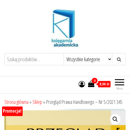
Przejdź
do
treści
0
0,00 zł
Menu
Strona główna
»
Sklep
»
Przegląd Prawa Handlowego – Nr 5/2021 345
Promocja!