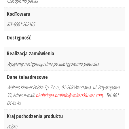
Czasopismo papier
KodTowaru
KIK-6501:202105
Dostępność
Realizacja zamówienia
Wysyłamy następnego dnia po zaksięgowaniu płatności.
Dane teleadresowe
Wolters Kluwer Polska Sp. Z o.o., 01-208 Warszawa, ul. Przyokopowa
33, Adres e-mail:
pl-obsluga.profinfo@wolterskluwer.com
, Tel. 801
04 45 45
Kraj pochodzenia produktu
Polska