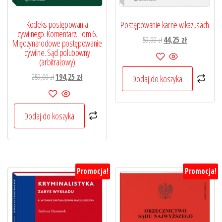
Kodeks postępowania
Postępowanie karne w kazusach
cywilnego. Komentarz. Tom 6.
Pierwotna
Aktualna
59,00
zł
44,25
zł
Międzynarodowe postępowanie
cena
cena
cywilne. Sąd polubowny
(arbitrażowy)
wynosiła:
wynosi:
59,00 zł.
44,25 zł.
Pierwotna
Aktualna
259,00
zł
194,25
zł
Dodaj do koszyka
cena
cena
wynosiła:
wynosi:
259,00 zł.
194,25 zł.
Dodaj do koszyka
Promocja!
Promocja!