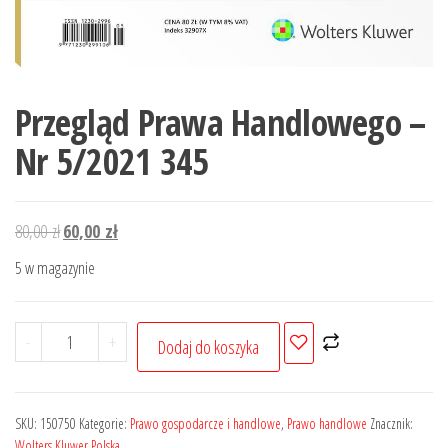
Przegląd Prawa Handlowego –
Nr 5/2021 345
Pierwotna
Aktualna
80,00
zł
60,00
zł
cena
cena
5 w magazynie
wynosiła:
wynosi:
80,00 zł.
60,00 zł.
ilość
-
+
Dodaj do koszyka
Przegląd
Prawa
Handlowego
SKU:
150750
Kategorie:
Prawo gospodarcze i handlowe
,
Prawo handlowe
Znacznik:
-
Wolters Kluwer Polska