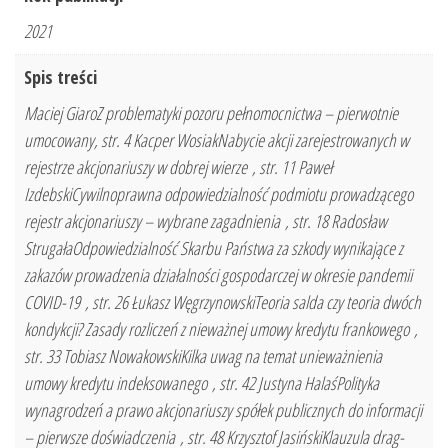
2021
Spis treści
Maciej GiaroZ problematyki pozoru pełnomocnictwa – pierwotnie
umocowany, str. 4 Kacper WosiakNabycie akcji zarejestrowanych w
rejestrze akcjonariuszy w dobrej wierze , str. 11 Paweł
IzdebskiCywilnoprawna odpowiedzialność podmiotu prowadzącego
rejestr akcjonariuszy – wybrane zagadnienia , str. 18 Radosław
StrugałaOdpowiedzialność Skarbu Państwa za szkody wynikające z
zakazów prowadzenia działalności gospodarczej w okresie pandemii
COVID-19 , str. 26 Łukasz WęgrzynowskiTeoria salda czy teoria dwóch
kondykcji? Zasady rozliczeń z nieważnej umowy kredytu frankowego ,
str. 33 Tobiasz NowakowskiKilka uwag na temat unieważnienia
umowy kredytu indeksowanego , str. 42 Justyna HalaśPolityka
wynagrodzeń a prawo akcjonariuszy spółek publicznych do informacji
– pierwsze doświadczenia , str. 48 Krzysztof JasińskiKlauzula drag-