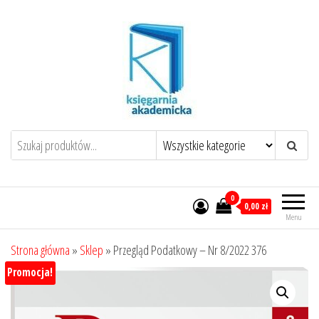
Przejdź
do
treści
0
0,00 zł
Menu
Strona główna
»
Sklep
»
Przegląd Podatkowy – Nr 8/2022 376
Promocja!