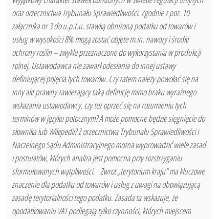
oraz orzecznictwa Trybunału Sprawiedliwości. Zgodnie z poz. 10
załącznika nr 3 do u.p.t.u. stawką obniżoną podatku od towarów i
usług w wysokości 8% mogą zostać objęte m.in. nawozy i środki
ochrony roślin – zwykle przeznaczone do wykorzystania w produkcji
rolnej. Ustawodawca nie zawarł odesłania do innej ustawy
definiującej pojęcia tych towarów. Czy zatem należy powołać się na
inny akt prawny zawierający taką definicję mimo braku wyraźnego
wskazania ustawodawcy, czy też oprzeć się na rozumieniu tych
terminów w języku potocznym? A może pomocne będzie sięgnięcie do
słownika lub Wikipedii? Z orzecznictwa Trybunału Sprawiedliwości i
Naczelnego Sądu Administracyjnego można wyprowadzić wiele zasad
i postulatów, których analiza jest pomocna przy rozstrzyganiu
sformułowanych wątpliwości. Zwrot „terytorium kraju” ma kluczowe
znaczenie dla podatku od towarów i usług z uwagi na obowiązującą
zasadę terytorialności tego podatku. Zasada ta wskazuje, że
opodatkowaniu VAT podlegają tylko czynności, których miejscem