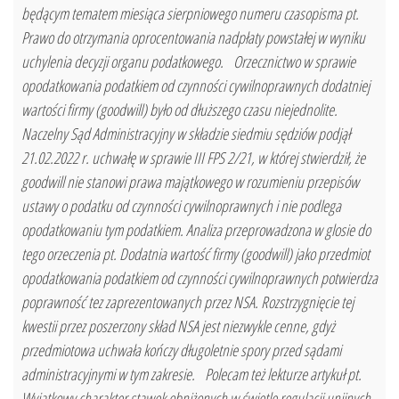
będącym tematem miesiąca sierpniowego numeru czasopisma pt.
Prawo do otrzymania oprocentowania nadpłaty powstałej w wyniku
uchylenia decyzji organu podatkowego. Orzecznictwo w sprawie
opodatkowania podatkiem od czynności cywilnoprawnych dodatniej
wartości firmy (goodwill) było od dłuższego czasu niejednolite.
Naczelny Sąd Administracyjny w składzie siedmiu sędziów podjął
21.02.2022 r. uchwałę w sprawie III FPS 2/21, w której stwierdził, że
goodwill nie stanowi prawa majątkowego w rozumieniu przepisów
ustawy o podatku od czynności cywilnoprawnych i nie podlega
opodatkowaniu tym podatkiem. Analiza przeprowadzona w glosie do
tego orzeczenia pt. Dodatnia wartość firmy (goodwill) jako przedmiot
opodatkowania podatkiem od czynności cywilnoprawnych potwierdza
poprawność tez zaprezentowanych przez NSA. Rozstrzygnięcie tej
kwestii przez poszerzony skład NSA jest niezwykle cenne, gdyż
przedmiotowa uchwała kończy długoletnie spory przed sądami
administracyjnymi w tym zakresie. Polecam też lekturze artykuł pt.
Wyjątkowy charakter stawek obniżonych w świetle regulacji unijnych