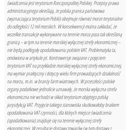
świadczenia jest terytorium Rzeczpospolitej Polskiej. Przepisy prawa
administracyjnego określają, że polska granica państwowa
(wyznaczająca terytorium Polski) obejmuje również morze terytorialne
do odległości 12 mil morskich. W konsekwencji można zakładać, że
wszelkie transakcje wykonywane na terenie morza poza tak określoną
granicą – w tym na terenie morskiej wyłącznej strefy ekonomicznej –
nie będą podlegały opodatkowaniu polskim VAT. Problematyka ta,
omówiona w artykule pt. Kontrowersje związane z pojęciem
terytorium VAT na przykładzie morskiej wyłącznej strefy ekonomicznej,
ma wymiar praktyczny i dotyczy wielu firm prowadzących działalność
na morzu, m.in. w branży farm wiatrowych. W przeszłości polskie
organy podatkowe jednolicie uznawały, że morska wyłączna strefa
ekonomiczna nie wchodzi w skład terytorium objętego polską
jurysdykcją VAT. Przyjęcie takiego stanowiska skutkowałoby brakiem
opodatkowania VAT czynności, dla których miejsce świadczenia
(opodatkowania) znajduje się na terenie wyłącznej strefy
ekonomicznej. W rezultacie dostawy towarów (w tym dostawy z