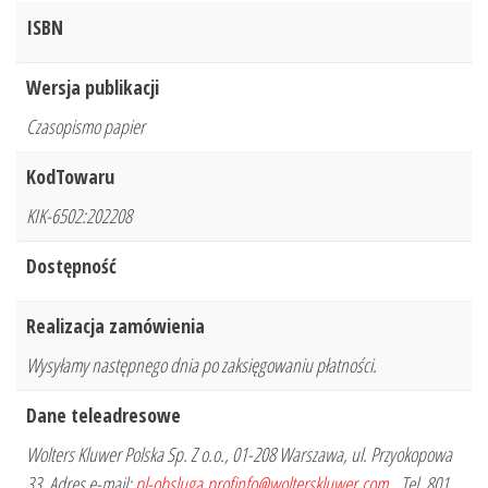
ISBN
Wersja publikacji
Czasopismo papier
KodTowaru
KIK-6502:202208
Dostępność
Realizacja zamówienia
Wysyłamy następnego dnia po zaksięgowaniu płatności.
Dane teleadresowe
Wolters Kluwer Polska Sp. Z o.o., 01-208 Warszawa, ul. Przyokopowa
33, Adres e-mail:
pl-obsluga.profinfo@wolterskluwer.com
, Tel. 801