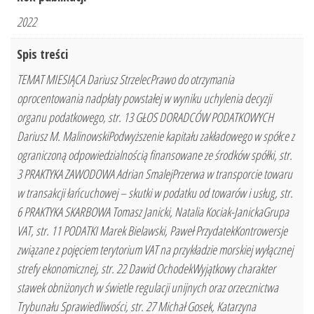
2022
Spis treści
TEMAT MIESIĄCA Dariusz StrzelecPrawo do otrzymania
oprocentowania nadpłaty powstałej w wyniku uchylenia decyzji
organu podatkowego, str. 13 GŁOS DORADCÓW PODATKOWYCH
Dariusz M. MalinowskiPodwyższenie kapitału zakładowego w spółce z
ograniczoną odpowiedzialnością finansowane ze środków spółki, str.
3 PRAKTYKA ZAWODOWA Adrian SmalejPrzerwa w transporcie towaru
w transakcji łańcuchowej – skutki w podatku od towarów i usług, str.
6 PRAKTYKA SKARBOWA Tomasz Janicki, Natalia Kociak-JanickaGrupa
VAT, str. 11 PODATKI Marek Bielawski, Paweł PrzydatekKontrowersje
związane z pojęciem terytorium VAT na przykładzie morskiej wyłącznej
strefy ekonomicznej, str. 22 Dawid OchodekWyjątkowy charakter
stawek obniżonych w świetle regulacji unijnych oraz orzecznictwa
Trybunału Sprawiedliwości, str. 27 Michał Gosek, Katarzyna