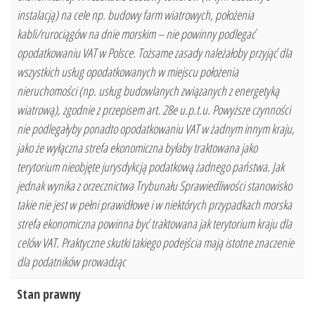
instalacją) na cele np. budowy farm wiatrowych, położenia
kabli/rurociągów na dnie morskim – nie powinny podlegać
opodatkowaniu VAT w Polsce. Tożsame zasady należałoby przyjąć dla
wszystkich usług opodatkowanych w miejscu położenia
nieruchomości (np. usług budowlanych związanych z energetyką
wiatrową), zgodnie z przepisem art. 28e u.p.t.u. Powyższe czynności
nie podlegałyby ponadto opodatkowaniu VAT w żadnym innym kraju,
jako że wyłączna strefa ekonomiczna byłaby traktowana jako
terytorium nieobjęte jurysdykcją podatkową żadnego państwa. Jak
jednak wynika z orzecznictwa Trybunału Sprawiedliwości stanowisko
takie nie jest w pełni prawidłowe i w niektórych przypadkach morska
strefa ekonomiczna powinna być traktowana jak terytorium kraju dla
celów VAT. Praktyczne skutki takiego podejścia mają istotne znaczenie
dla podatników prowadząc
Stan prawny