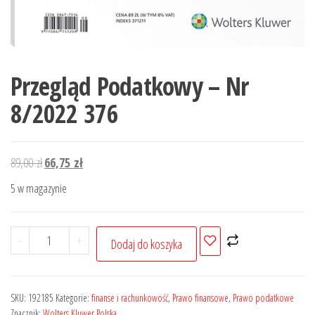
Przegląd Podatkowy – Nr
8/2022 376
Pierwotna
Aktualna
89,00
zł
66,75
zł
cena
cena
5 w magazynie
wynosiła:
wynosi:
89,00 zł.
66,75 zł.
ilość
-
+
Dodaj do koszyka
Przegląd
Podatkowy
-
SKU:
192185
Kategorie:
finanse i rachunkowość
,
Prawo finansowe
,
Prawo podatkowe
Nr
Znacznik:
Wolters Kluwer Polska