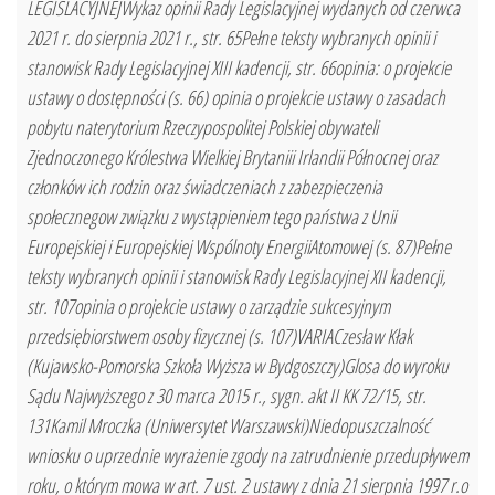
LEGISLACYJNEJWykaz opinii Rady Legislacyjnej wydanych od czerwca
2021 r. do sierpnia 2021 r., str. 65Pełne teksty wybranych opinii i
stanowisk Rady Legislacyjnej XIII kadencji, str. 66opinia: o projekcie
ustawy o dostępności (s. 66) opinia o projekcie ustawy o zasadach
pobytu naterytorium Rzeczypospolitej Polskiej obywateli
Zjednoczonego Królestwa Wielkiej Brytaniii Irlandii Północnej oraz
członków ich rodzin oraz świadczeniach z zabezpieczenia
społecznegow związku z wystąpieniem tego państwa z Unii
Europejskiej i Europejskiej Wspólnoty EnergiiAtomowej (s. 87)Pełne
teksty wybranych opinii i stanowisk Rady Legislacyjnej XII kadencji,
str. 107opinia o projekcie ustawy o zarządzie sukcesyjnym
przedsiębiorstwem osoby fizycznej (s. 107)VARIACzesław Kłak
(Kujawsko-Pomorska Szkoła Wyższa w Bydgoszczy)Glosa do wyroku
Sądu Najwyższego z 30 marca 2015 r., sygn. akt II KK 72/15, str.
131Kamil Mroczka (Uniwersytet Warszawski)Niedopuszczalność
wniosku o uprzednie wyrażenie zgody na zatrudnienie przedupływem
roku, o którym mowa w art. 7 ust. 2 ustawy z dnia 21 sierpnia 1997 r.o