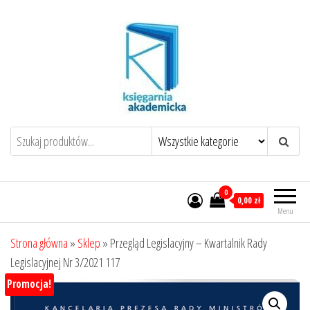
Przejdź
do
treści
0
0,00 zł
Menu
Strona główna
»
Sklep
»
Przegląd Legislacyjny – Kwartalnik Rady
Legislacyjnej Nr 3/2021 117
Promocja!