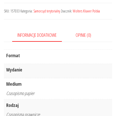
Legislacyjny
-
SKU:
157033
Kategoria:
Samorząd terytorialny
Znacznik:
Wolters Kluwer Polska
Kwartalnik
Rady
Legislacyjnej
INFORMACJE DODATKOWE
OPINIE (0)
Nr
3/2021
117
Format
Wydanie
Medium
Czasopismo papier
Rodzaj
Czasopisma prawnicze