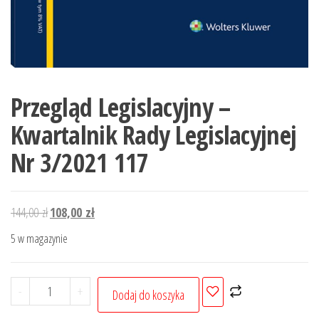
Przegląd Legislacyjny –
Kwartalnik Rady Legislacyjnej
Nr 3/2021 117
Pierwotna
Aktualna
144,00
zł
108,00
zł
cena
cena
5 w magazynie
wynosiła:
wynosi:
144,00 zł.
108,00 zł.
ilość
-
+
Dodaj do koszyka
Przegląd