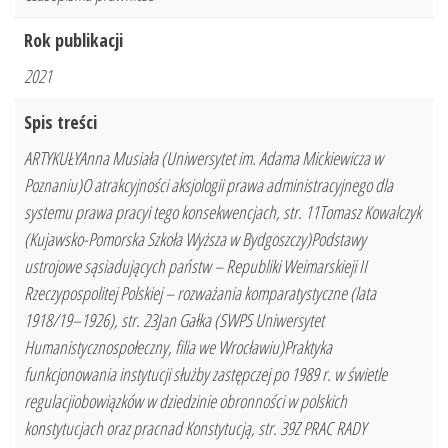
Rok publikacji
2021
Spis treści
ARTYKUŁYAnna Musiała (Uniwersytet im. Adama Mickiewicza w
Poznaniu)O atrakcyjności aksjologii prawa administracyjnego dla
systemu prawa pracyi tego konsekwencjach, str. 11Tomasz Kowalczyk
(Kujawsko-Pomorska Szkoła Wyższa w Bydgoszczy)Podstawy
ustrojowe sąsiadujących państw – Republiki Weimarskieji II
Rzeczypospolitej Polskiej – rozważania komparatystyczne (lata
1918/19–1926), str. 23Jan Gałka (SWPS Uniwersytet
Humanistycznospołeczny, filia we Wrocławiu)Praktyka
funkcjonowania instytucji służby zastępczej po 1989 r. w świetle
regulacjiobowiązków w dziedzinie obronności w polskich
konstytucjach oraz pracnad Konstytucją, str. 39Z PRAC RADY