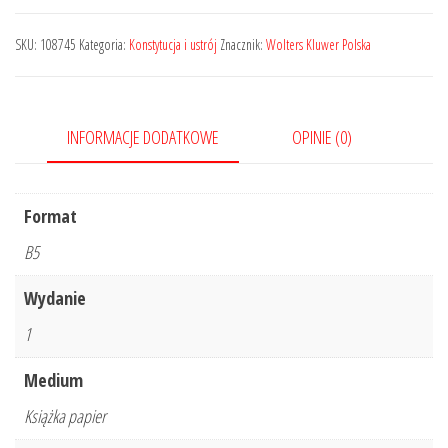
Generalna
RP.
SKU:
108745
Kategoria:
Konstytucja i ustrój
Znacznik:
Wolters Kluwer Polska
Komentarz
INFORMACJE DODATKOWE
OPINIE (0)
Format
B5
Wydanie
1
Medium
Książka papier