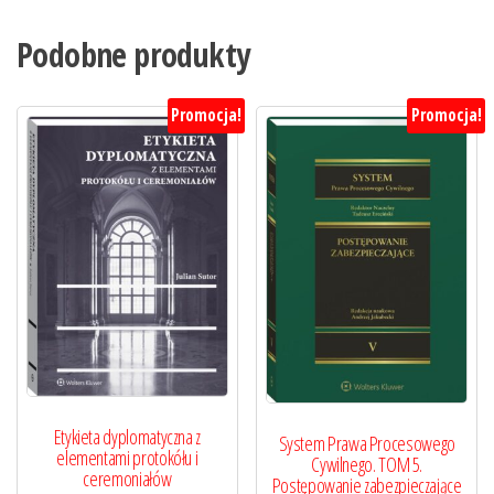
Podobne produkty
Promocja!
Promocja!
Etykieta dyplomatyczna z
System Prawa Procesowego
elementami protokółu i
Cywilnego. TOM 5.
ceremoniałów
Postępowanie zabezpieczające