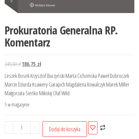
Prokuratoria Generalna RP.
Komentarz
Pierwotna
Aktualna
249,00
zł
186,75
zł
cena
cena
Leszek Bosek Krzysztof Buczyński Marta Cichomska Paweł Dobroczek
wynosiła:
wynosi:
Marcin Dziurda Ksawery Garapich Magdalena Kowalczyk Marek Miller
249,00 zł.
186,75 zł.
Małgorzata Sieńko Mikołaj Olaf Wild
5 w magazynie
ilość
-
+
Dodaj do koszyka
Prokuratoria