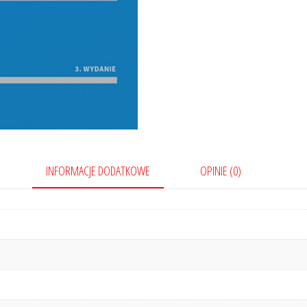
oraz
prawo
pracy
INFORMACJE DODATKOWE
OPINIE (0)