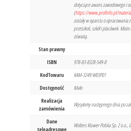
dotyczące awans zawodowego i oce
(
https://www.profinfo.pl/materi
zostały w oparciu o opracowania z
przeszkoli, szkół i placówek. Mo
oświatą.
Stan prawny
ISBN
978-83-8328-549-8
KodTowaru
KAM-3249:W03P01
Dostępność
Mało
Realizacja
Wysyłamy następnego dnia po zak
zamówienia
Dane
Wolters Kluwer Polska Sp. Z o.o.,
teleadresowe