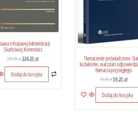
tawa o Krajowej Administracji
Skarbowej. Komentarz
Tłumaczenie poświadczone. Sta
Pierwotna
Aktualna
299,00
zł
224,25
zł
kształcenie, warsztat i odpowiedzi
cena
cena
tłumacza przysięgłego
wynosiła:
wynosi:
Dodaj do koszyka
Pierwotna
Aktual
79,00
zł
59,25
zł
299,00 zł.
224,25 zł.
cena
cena
wynosiła:
wynosi
Dodaj do koszyka
79,00 zł.
59,25 z