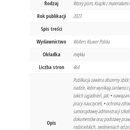
Rodzaj
Wzory pism, Książki z materiałam
Rok publikacji
2023
Spis treści
Wydawnictwo
Wolters Kluwer Polska
Okładka
miękka
Liczba stron
464
Publikacja zawiera obszerny zbió
nadzór, które wynikają zarówno z
takich zagadnień, jak: • nawiązan
pracy nauczycieli, • ochrona zdro
samorządowej administracji szkoln
dokumentów oraz podstawę prawną
Opis
rodzicielskich, zwolnieniach od 