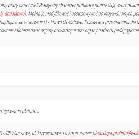
ny pracy nauczycieli Praktyczny charakter publikacji podkreślają wzory doku
aly-dodatkowe
). Można je modyfikować i dostosowywać do indywidualnych po
najdujące się w serwisie LEX Prawo Oświatowe. Książka jest przeznaczona dla d
że również zainteresować organy prowadzące oraz organy nadzoru pedagogiczn
sięgowaniu płatności.
 01-208 Warszawa, ul. Przyokopowa 33, Adres e-mail:
pl-obsluga.profinfo@wol