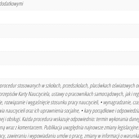
i dodatkowymi
r procedur stosowanych w szkołach, przedszkolach, placówkach oświatowych 
 przepisów Karty Nauczyciela, ustawy o pracownikach samorządowych, jak i re
ie, rozwiązanie i wygaśnięcie stosunku pracy nauczycieli, • wynagradzanie, cz
wia nauczycieli oraz ich uprawnienia socjalne, • kary porządkowe i odpowied
ej i obsługi. Każda procedura wskazuje odpowiednio: termin wykonania danego
 wraz z komentarzem. Publikacja uwzględnia najnowsze zmiany legislacyjne
pracy, zawieraniu i wypowiadaniu umów o pracę, zmiany w informacji o warunka