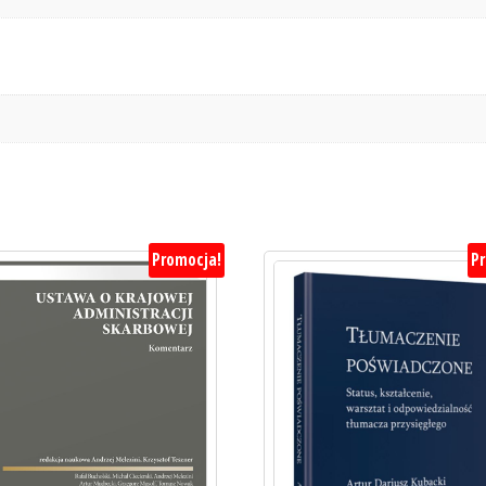
Promocja!
P