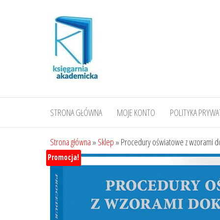
Przejdź
do
treści
STRONA GŁÓWNA
MOJE KONTO
POLITYKA PRYWA
Strona główna
»
Sklep
»
Procedury oświatowe z wzorami do
Promocja!