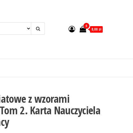
0
0,00 zł
iatowe z wzorami
om 2. Karta Nauczyciela
acy