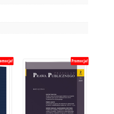
romocja!
Promocja!