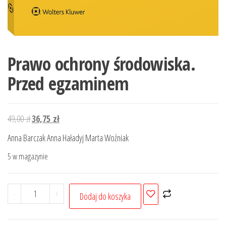
Prawo ochrony środowiska.
Przed egzaminem
Pierwotna
Aktualna
49,00
zł
36,75
zł
cena
cena
Anna Barczak Anna Haładyj Marta Woźniak
wynosiła:
wynosi:
5 w magazynie
49,00 zł.
36,75 zł.
ilość
-
+
Dodaj do koszyka
Prawo
ochrony