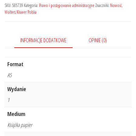
środowiska.
SKU:
585739
Kategoria:
Prawo i postępowanie administracyjne
Znaczniki:
Nowość
,
Przed
Wolters Kluwer Polska
egzaminem
INFORMACJE DODATKOWE
OPINIE (0)
Format
A5
Wydanie
1
Medium
Książka papier