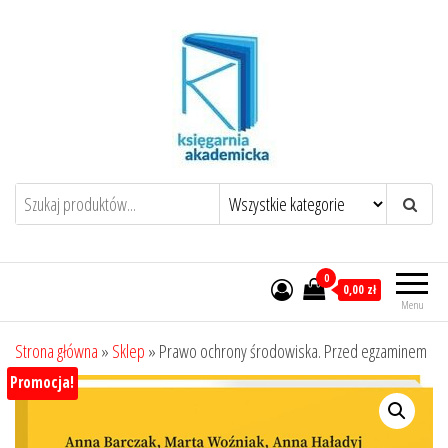
Przejdź
do
treści
0
0,00 zł
Menu
Strona główna
»
Sklep
»
Prawo ochrony środowiska. Przed egzaminem
Promocja!