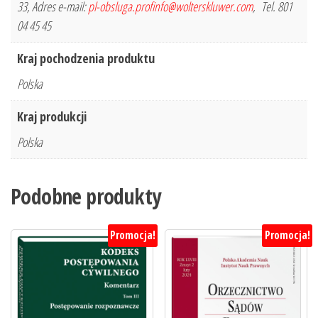
33, Adres e-mail:
pl-obsluga.profinfo@wolterskluwer.com
, Tel. 801
04 45 45
Kraj pochodzenia produktu
Polska
Kraj produkcji
Polska
Podobne produkty
Promocja!
Promocja!