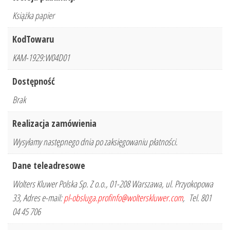
Książka papier
KodTowaru
KAM-1929:W04D01
Dostępność
Brak
Realizacja zamówienia
Wysyłamy następnego dnia po zaksięgowaniu płatności.
Dane teleadresowe
Wolters Kluwer Polska Sp. Z o.o., 01-208 Warszawa, ul. Przyokopowa
33, Adres e-mail:
pl-obsluga.profinfo@wolterskluwer.com
, Tel. 801
04 45 706