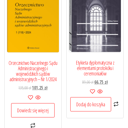
Etykieta dyplomatyczna z
Orzecznictwo Naczelnego Sądu
elementami protokółu i
Administracyjnego i
ceremoniałów
wojewódzkich sądów
administracyjnych – Nr 1/2024
Pierwotna
Aktualna
89,00
zł
66,75
zł
Pierwotna
Aktualna
135,00
zł
101,25
zł
cena
cena
cena
cena
wynosiła:
wynosi:
wynosiła:
wynosi:
89,00 zł.
66,75 zł.
Dodaj do koszyka
135,00 zł.
101,25 zł.
Dowiedz się więcej