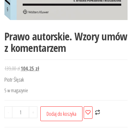
Prawo autorskie. Wzory umów
z komentarzem
Pierwotna
Aktualna
139,00
zł
104,25
zł
cena
cena
Piotr Ślęzak
wynosiła:
wynosi:
5 w magazynie
139,00 zł.
104,25 zł.
ilość
-
+
Dodaj do koszyka
Prawo
autorskie.