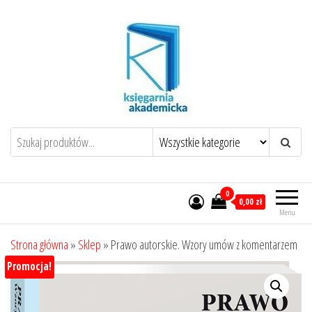
Przejdź
do
treści
0
0,00 zł
Menu
Strona główna
»
Sklep
»
Prawo autorskie. Wzory umów z komentarzem
Promocja!