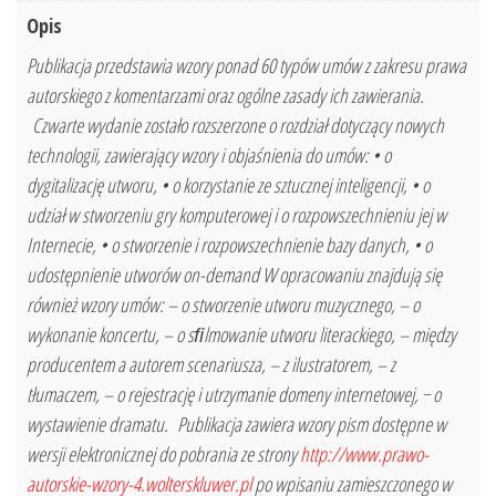
Opis
Publikacja przedstawia wzory ponad 60 typów umów z zakresu prawa
autorskiego z komentarzami oraz ogólne zasady ich zawierania.
Czwarte wydanie zostało rozszerzone o rozdział dotyczący nowych
technologii, zawierający wzory i objaśnienia do umów: • o
dygitalizację utworu, • o korzystanie ze sztucznej inteligencji, • o
udział w stworzeniu gry komputerowej i o rozpowszechnieniu jej w
Internecie, • o stworzenie i rozpowszechnienie bazy danych, • o
udostępnienie utworów on-demand W opracowaniu znajdują się
również wzory umów: – o stworzenie utworu muzycznego, – o
wykonanie koncertu, – o sﬁlmowanie utworu literackiego, – między
producentem a autorem scenariusza, – z ilustratorem, – z
tłumaczem, – o rejestrację i utrzymanie domeny internetowej, − o
wystawienie dramatu. Publikacja zawiera wzory pism dostępne w
wersji elektronicznej do pobrania ze strony
http://www.prawo-
autorskie-wzory-4.wolterskluwer.pl
po wpisaniu zamieszczonego w