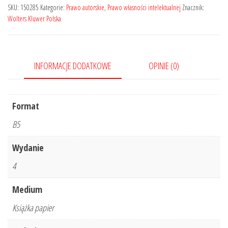
Wzory
SKU:
150285
Kategorie:
Prawo autorskie
,
Prawo własności intelektualnej
Znacznik:
umów
Wolters Kluwer Polska
z
komentarzem
INFORMACJE DODATKOWE
OPINIE (0)
Format
B5
Wydanie
4
Medium
Książka papier