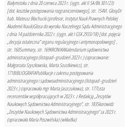
Białymstoku z dnia 20 czerwca 2023 r. (sygn. akt II SA/Bk 301/23)
[dot. kosztów postępowania rozgraniczeniowego], str. 154VI. GlosyDr
hab. Mateusz Błachucki (profesor, Instytut Nauk Prawnych Polskiej
Akademii Nauk)Glosa do wyroku Naczelnego Sądu Administracyjnego
z dnia 14 października 2022 r. (sygn. akt I GSK 2933/18) [dot. pojęcia
„decyzja ostateczna” organu regulacyjnego i antymonopolowego] ,
str. 160Summary, str. 169KRONIKAKalendarium sądownictwa
administracyjnego (listopad–grudzień 2023 r.) (opracowanie:
Małgorzata Szyszkowska, Marta Szustkiewicz), str.
171BIBLIOGRAFIAPublikacje z zakresu postępowania
administracyjnego i sądowoadministracyjnego (listopad–grudzień
2023 r.) (opracowała mgr Marta Jaszczukowa), str. 177Lista
recenzentów współpracujących w 2023 r. z Redakcją „Zeszytów
Naukowych Sądownictwa Administracyjnego”, str. 183Skorowidz
„Zeszytów Naukowych Sądownictwa Administracyjnego” za 2023 r.
(opracowała Maria Poszwińska) (wkładka)