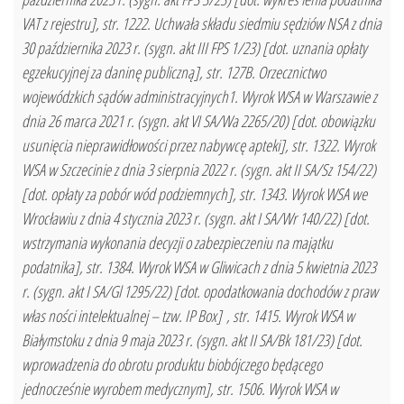
VAT z rejestru], str. 1222. Uchwała składu siedmiu sędziów NSA z dnia
30 października 2023 r. (sygn. akt III FPS 1/23) [dot. uznania opłaty
egzekucyjnej za daninę publiczną], str. 127B. Orzecznictwo
wojewódzkich sądów administracyjnych1. Wyrok WSA w Warszawie z
dnia 26 marca 2021 r. (sygn. akt VI SA/Wa 2265/20) [dot. obowiązku
usunięcia nieprawidłowości przez nabywcę apteki], str. 1322. Wyrok
WSA w Szczecinie z dnia 3 sierpnia 2022 r. (sygn. akt II SA/Sz 154/22)
[dot. opłaty za pobór wód podziemnych], str. 1343. Wyrok WSA we
Wrocławiu z dnia 4 stycznia 2023 r. (sygn. akt I SA/Wr 140/22) [dot.
wstrzymania wykonania decyzji o zabezpieczeniu na majątku
podatnika], str. 1384. Wyrok WSA w Gliwicach z dnia 5 kwietnia 2023
r. (sygn. akt I SA/Gl 1295/22) [dot. opodatkowania dochodów z praw
włas ności intelektualnej – tzw. IP Box] , str. 1415. Wyrok WSA w
Białymstoku z dnia 9 maja 2023 r. (sygn. akt II SA/Bk 181/23) [dot.
wprowadzenia do obrotu produktu biobójczego będącego
jednocześnie wyrobem medycznym], str. 1506. Wyrok WSA w