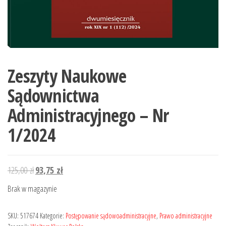
Zeszyty Naukowe
Sądownictwa
Administracyjnego – Nr
1/2024
Pierwotna
Aktualna
125,00
zł
93,75
zł
cena
cena
Brak w magazynie
wynosiła:
wynosi:
125,00 zł.
93,75 zł.
SKU:
517674
Kategorie:
Postępowanie sądowoadministracyjne
,
Prawo administracyjne