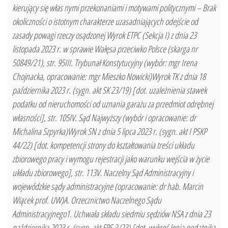
kierujący się włas nymi przekonaniami i motywami politycznymi – Brak
okoliczności o istotnym charakterze uzasadniających odejście od
zasady powagi rzeczy osądzonej Wyrok ETPC (Sekcja I) z dnia 23
listopada 2023 r. w sprawie Wałęsa przeciwko Polsce (skarga nr
50849/21), str. 95III. Trybunał Konstytucyjny (wybór: mgr Irena
Chojnacka, opracowanie: mgr Mieszko Nowicki)Wyrok TK z dnia 18
października 2023 r. (sygn. akt SK 23/19) [dot. uzależnienia stawek
podatku od nieruchomości od uznania garażu za przedmiot odrębnej
własności], str. 105IV. Sąd Najwyższy (wybór i opracowanie: dr
Michalina Szpyrka)Wyrok SN z dnia 5 lipca 2023 r. (sygn. akt I PSKP
44/22) [dot. kompetencji strony do kształtowania treści układu
zbiorowego pracy i wymogu rejestracji jako warunku wejścia w życie
układu zbiorowego], str. 113V. Naczelny Sąd Administracyjny i
wojewódzkie sądy administracyjne (opracowanie: dr hab. Marcin
Wiącek prof. UW)A. Orzecznictwo Naczelnego Sądu
Administracyjnego1. Uchwała składu siedmiu sędziów NSA z dnia 23
października 2023 r. (sygn. akt FPS 3/23) [dot. wykreś lenia podatnika