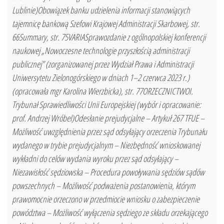
Lublinie)Obowiązek banku udzielenia informacji stanowiących
tajemnicę bankową Szefowi Krajowej Administracji Skarbowej, str.
66Summary, str. 75VARIASprawozdanie z ogólnopolskiej konferencji
naukowej „Nowoczesne technologie przyszłością administracji
publicznej” (zorganizowanej przez Wydział Prawa i Administracji
Uniwersytetu Zielonogórskiego w dniach 1–2 czerwca 2023 r.)
(opracowała mgr Karolina Wierzbicka), str. 77ORZECZNICTWOI.
Trybunał Sprawiedliwości Unii Europejskiej (wybór i opracowanie:
prof. Andrzej Wróbel)Odesłanie prejudycjalne – Artykuł 267 TFUE –
Możliwość uwzględnienia przez sąd odsyłający orzeczenia Trybunału
wydanego w trybie prejudycjalnym – Niezbędność wnioskowanej
wykładni do celów wydania wyroku przez sąd odsyłający –
Niezawisłość sędziowska – Procedura powoływania sędziów sądów
powszechnych – Możliwość podważenia postanowienia, którym
prawomocnie orzeczono w przedmiocie wniosku o zabezpieczenie
powództwa – Możliwość wyłączenia sędziego ze składu orzekającego