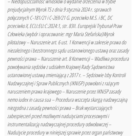
– Niedopuszczalność wniosków o wydanie orzeczenia w trybie
prejudycjalnym Wyrok TS z dnia 9 stycznia 2024 r. sprawach
połączonych C-181/21 i C-269/21 G. przeciwko M.S. i BC, DC
przeciwko X, ECLI:EU:C:2024:1, str. 83II. Europejski Trybunał Praw
Człowieka (wybór i opracowanie: mgr Maria Stefańska)Wyrok
pilotażowy – Naruszenie art. 6 ust. 1 Konwencji w zakresie prawa do
niezależnego i bezstronnego sądu ustanowionego ustawą oraz zasady
pewności prawa – Naruszenie art. 8 Konwencji – Wadliwa procedura
powoływania sędziów z udziałem Krajowej Rady Sądownictwa
ustanowionej ustawą zmieniającą z 2017 r. – Sędziowie Izby Kontroli
Nadzwyczajnej i Spraw Publicznych (IKNiSP) powołani z rażącym
naruszeniem prawa krajowego – Naruszenie przez IKNiSP zasady
nemo iudex in causa sua – Procedura wszczęta skargą nadzwyczajną
niezgodna z zasadą pewności prawa – Brak wystarczających
zabezpieczeń przed możliwymi nadużyciami procesowymi i
instrumentalizacją nadzwyczajnej procedury odwoławczej –
Nadużycie procedury w niniejszej sprawie przez organ państwowy