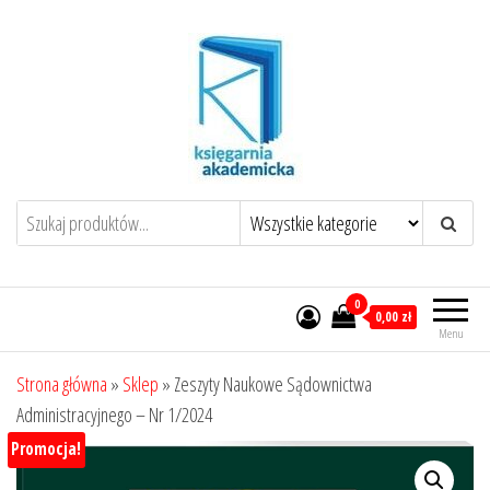
Przejdź
do
treści
0
0,00 zł
Menu
Strona główna
»
Sklep
»
Zeszyty Naukowe Sądownictwa
Administracyjnego – Nr 1/2024
Promocja!