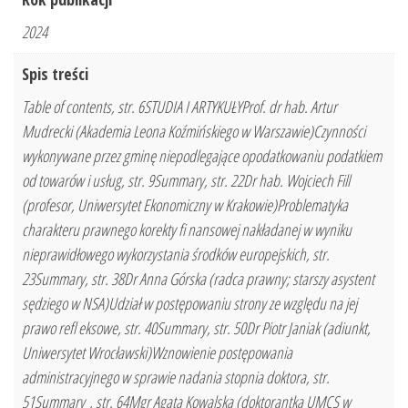
2024
Spis treści
Table of contents, str. 6STUDIA I ARTYKUŁYProf. dr hab. Artur
Mudrecki (Akademia Leona Koźmińskiego w Warszawie)Czynności
wykonywane przez gminę niepodlegające opodatkowaniu podatkiem
od towarów i usług, str. 9Summary, str. 22Dr hab. Wojciech Fill
(profesor, Uniwersytet Ekonomiczny w Krakowie)Problematyka
charakteru prawnego korekty fi nansowej nakładanej w wyniku
nieprawidłowego wykorzystania środków europejskich, str.
23Summary, str. 38Dr Anna Górska (radca prawny; starszy asystent
sędziego w NSA)Udział w postępowaniu strony ze względu na jej
prawo refl eksowe, str. 40Summary, str. 50Dr Piotr Janiak (adiunkt,
Uniwersytet Wrocławski)Wznowienie postępowania
administracyjnego w sprawie nadania stopnia doktora, str.
51Summary , str. 64Mgr Agata Kowalska (doktorantka UMCS w