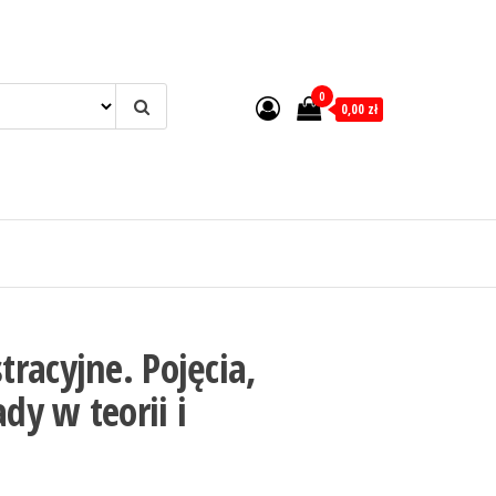
0
0,00 zł
racyjne. Pojęcia,
ady w teorii i