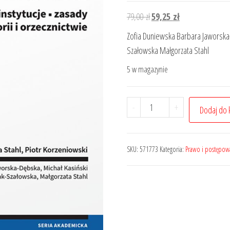
Pierwotna
Aktualna
79,00
zł
59,25
zł
cena
cena
Zofia Duniewska Barbara Jaworska-
wynosiła:
wynosi:
Szałowska Małgorzata Stahl
79,00 zł.
59,25 zł.
5 w magazynie
ilość
-
+
Dodaj do 
Prawo
administracyjne.
Pojęcia,
SKU:
571773
Kategoria:
Prawo i postępowa
instytucje,
zasady
w
teorii
i