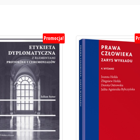
Promocja!
P