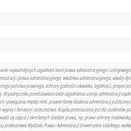
nie najważniejszych zagadnień teorii prawa administracyjnego i ustrojowego
ministracji i prawa administracyjnego, władztwa administracyjnego, władzy dy
nego państwa prawnego, ochrony godności człowieka, legalności, proporcjonal
ę. W podręczniku przedstawiono także zagadnienia ustroju administracji rządow
 i powiązania między nimi, prawne formy działania administracji publicznej or
e wypisy z literatury i orzecznictwo. Książka przeznaczona jest dla studentów pr
adzi się zajęcia z określonych dziedzin prawa, np. prawa ochrony środowisk
są profesorowie Wydziału Prawa i Administracji Uniwersytetu Łódzkiego, wykł