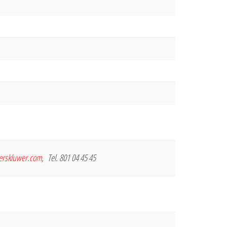
terskluwer.com
, Tel. 801 04 45 45