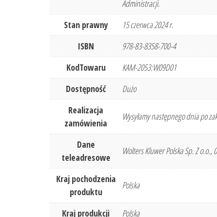
Administracji.
Stan prawny
15 czerwca 2024 r.
ISBN
978-83-8358-700-4
KodTowaru
KAM-2053:W09D01
Dostępność
Dużo
Realizacja
Wysyłamy następnego dnia po zak
zamówienia
Dane
Wolters Kluwer Polska Sp. Z o.o.,
teleadresowe
Kraj pochodzenia
Polska
produktu
Kraj produkcji
Polska