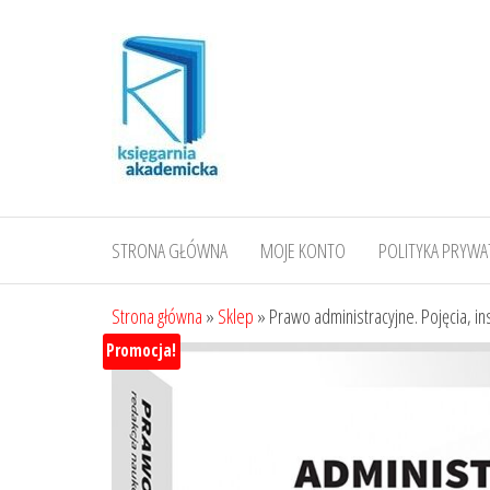
Przejdź
do
treści
STRONA GŁÓWNA
MOJE KONTO
POLITYKA PRYWA
Strona główna
»
Sklep
»
Prawo administracyjne. Pojęcia, ins
Promocja!