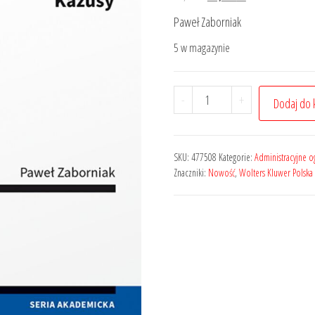
cena
cena
Paweł Zaborniak
wynosiła:
wynosi:
5 w magazynie
69,00 zł.
51,75 zł.
ilość
-
+
Dodaj do 
Prawo
administracyjne
i
SKU:
477508
Kategorie:
Administracyjne o
sądowoadministracyjne.
Znaczniki:
Nowość
,
Wolters Kluwer Polska
Kazusy