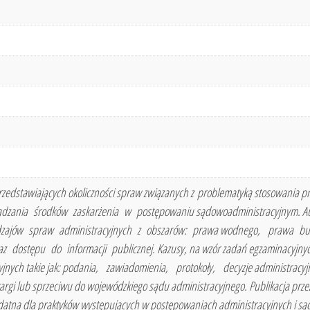
przedstawiających okoliczności spraw związanych z problematyką stosowania p
ądzania środków zaskarżenia w postępowaniu sądowoadministracyjnym. Auto
 rodzajów spraw administracyjnych z obszarów: prawa wodnego, prawa b
z dostępu do informacji publicznej. Kazusy, na wzór zadań egzaminacyjnyc
cyjnych takie jak: podania, zawiadomienia, protokoły, decyzje administrac
argi lub sprzeciwu do wojewódzkiego sądu administracyjnego. Publikacja prze
ydatna dla praktyków występujących w postępowaniach administracyjnych i s