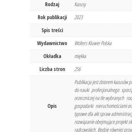
Rodzaj
Kazusy
Rok publikacji
2023
Spis treści
Wydawnictwo
Wolters Kluwer Polska
Okładka
miękka
Liczba stron
256
Publikacja jest zbiorem kazusów 
do nauki profesjonalnego sporz
orzeczniczej na tle wybranych
Opis
gospodarki nieruchomościami ora
typowe dla akt spraw administra
rozwiązanie obejmujące projekt sk
radcowskich. Będzie również prz