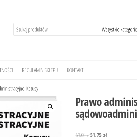
TNOŚCI
REGULAMIN SKLEPU
KONTAKT
ministracyjne. Kazusy
Prawo administ
sądowoadminis
Pierwotna
Aktualna
69,00
zł
51,75
zł