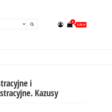
0
0,00 zł
racyjne i
tracyjne. Kazusy