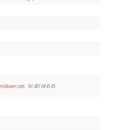
terskluwer.com
, Tel. 801 04 45 45