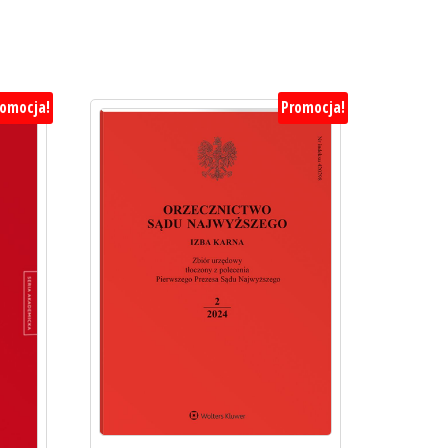
romocja!
Promocja!