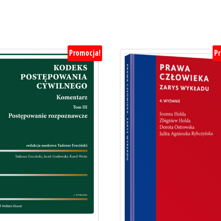
Promocja!
P