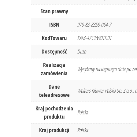
Stan prawny
ISBN
978-83-8358-064-7
KodTowaru
KAM-4753:W01D01
Dostępność
Dużo
Realizacja
Wysyłamy następnego dnia po zak
zamówienia
Dane
Wolters Kluwer Polska Sp. Z o.o.,
teleadresowe
Kraj pochodzenia
Polska
produktu
Kraj produkcji
Polska