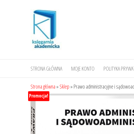
Przejdź
do
treści
STRONA GŁÓWNA
MOJE KONTO
POLITYKA PRYWA
Strona główna
»
Sklep
»
Prawo administracyjne i sądowoad
Promocja!