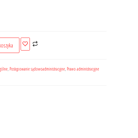
koszyka
gólne
,
Postępowanie sądowoadministracyjne
,
Prawo administracyjne