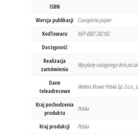
ISBN
Wersja publikacji
Czasopismo papier
KodTowaru
NEP-0007:202102
Dostępność
Realizacja
Wysyłamy następnego dnia po zak
zamówienia
Dane
Wolters Kluwer Polska Sp. Z o.o.,
teleadresowe
Kraj pochodzenia
Polska
produktu
Kraj produkcji
Polska