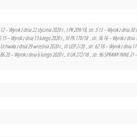
 Wyrok z dnia 22 stycznia 2020 r., I PK 209/18, str. 5 13 – Wyrok z dnia 30 st
25 15 – Wyrok z dnia 13 lutego 2020 r., III PK 170/18 , str. 36 16 – Wyrok z dni
ała z dnia 29 września 2020 r., III UZP 2/20 , str. 62 18 – Wyrok z dnia 11 lu
. 86 20 – Wyrok z dnia 6 lutego 2020 r., II UK 272/18 , str. 96 SPRAWY INNE 21 – 