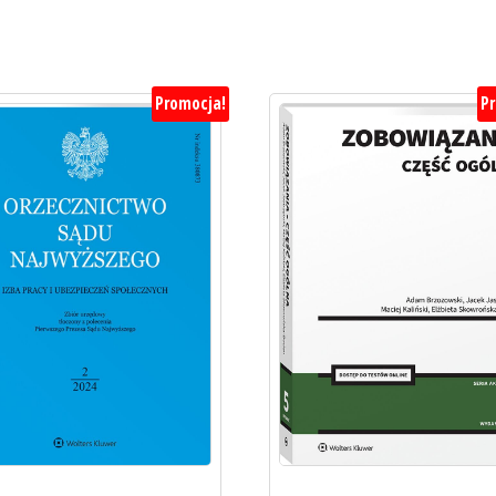
Promocja!
P