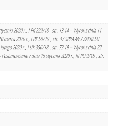
ycznia 2020 r., I PK 229/18 str. 13 14 – Wyrok z dnia 11
a 10 marca 2020 r., I PK 50/19 , str. 47 SPRAWY Z ZAKRESU
tego 2020 r., I UK 356/18 , str. 73 19 – Wyrok z dnia 22
Postanowienie z dnia 15 stycznia 2020 r., III PO 9/18 , str.