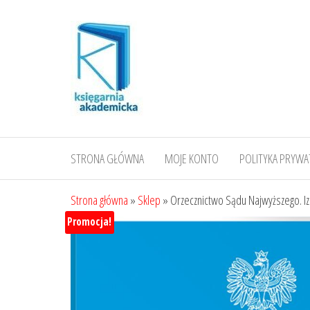
Przejdź
do
treści
STRONA GŁÓWNA
MOJE KONTO
POLITYKA PRYWA
Strona główna
»
Sklep
»
Orzecznictwo Sądu Najwyższego. Iz
Promocja!