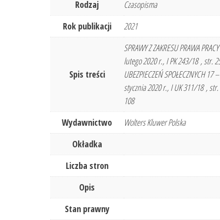
Rodzaj
Czasopisma
Rok publikacji
2021
SPRAWY Z ZAKRESU PRAWA PRACY 12 –
lutego 2020 r., I PK 243/18 , str. 
Spis treści
UBEZPIECZEŃ SPOŁECZNYCH 17 – Uchw
stycznia 2020 r., I UK 311/18 , str
108
Wydawnictwo
Wolters Kluwer Polska
Okładka
Liczba stron
Opis
Stan prawny