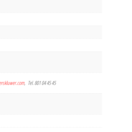
terskluwer.com
, Tel. 801 04 45 45