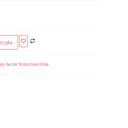
koszyka
alny
Znacznik:
Wolters Kluwer Polska