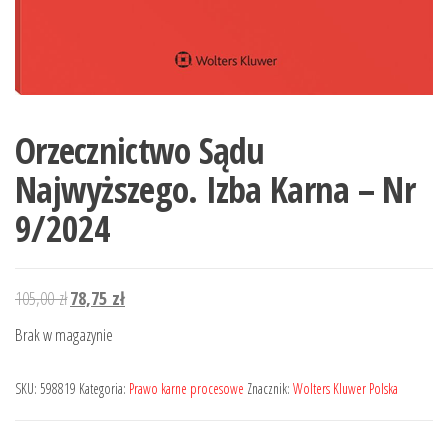
Orzecznictwo Sądu
Najwyższego. Izba Karna – Nr
9/2024
Pierwotna
Aktualna
105,00
zł
78,75
zł
cena
cena
Brak w magazynie
wynosiła:
wynosi:
105,00 zł.
78,75 zł.
SKU:
598819
Kategoria:
Prawo karne procesowe
Znacznik:
Wolters Kluwer Polska