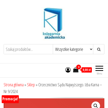
Przejdź
do
treści
0
0,00 zł
Menu
Strona główna
»
Sklep
»
Orzecznictwo Sądu Najwyższego. Izba Karna –
Nr 9/2024
Promocja!