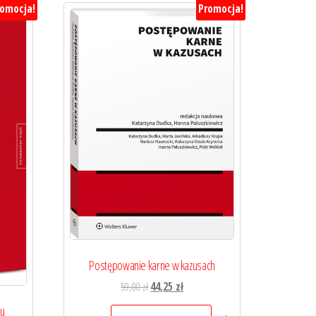
romocja!
Promocja!
Postępowanie karne w kazusach
Pierwotna
Aktualna
59,00
zł
44,25
zł
cena
cena
du