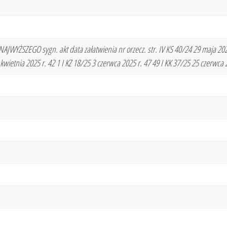
ŻSZEGO sygn. akt data załatwienia nr orzecz. str. IV KS 40/24 29 maja 2025 r
 kwietnia 2025 r. 42 1 I KZ 18/25 3 czerwca 2025 r. 47 49 I KK 37/25 25 cze