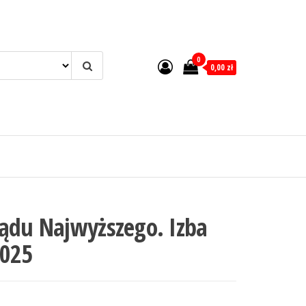
0
0,00 zł
Sądu Najwyższego. Izba
2025