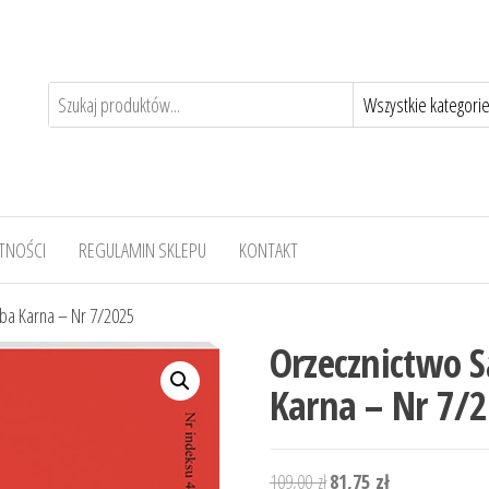
TNOŚCI
REGULAMIN SKLEPU
KONTAKT
zba Karna – Nr 7/2025
Orzecznictwo 
Karna – Nr 7/
Pierwotna
Aktualna
109,00
zł
81,75
zł