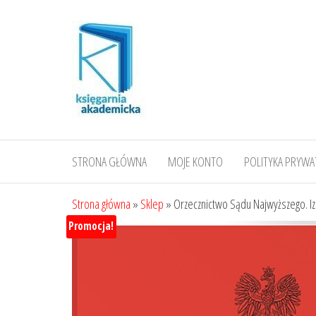
Przejdź
do
treści
STRONA GŁÓWNA
MOJE KONTO
POLITYKA PRYWA
Strona główna
»
Sklep
»
Orzecznictwo Sądu Najwyższego. I
Promocja!