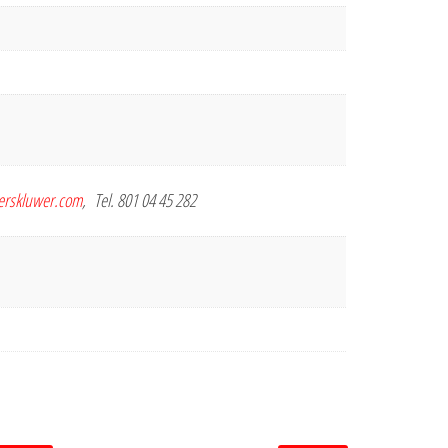
terskluwer.com
, Tel. 801 04 45 282