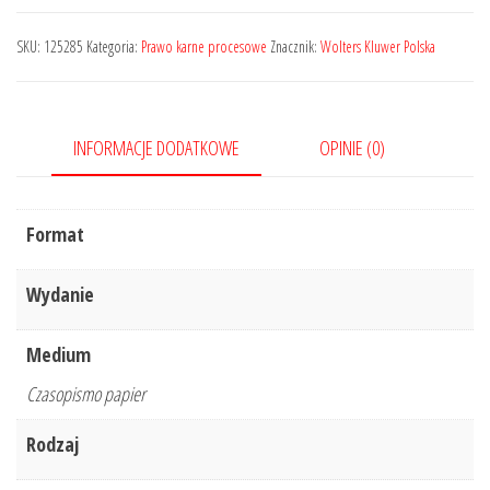
Sądu
Najwyższego.
SKU:
125285
Kategoria:
Prawo karne procesowe
Znacznik:
Wolters Kluwer Polska
Izba
Karna
-
INFORMACJE DODATKOWE
OPINIE (0)
Nr
13/2019
Format
Wydanie
Medium
Czasopismo papier
Rodzaj