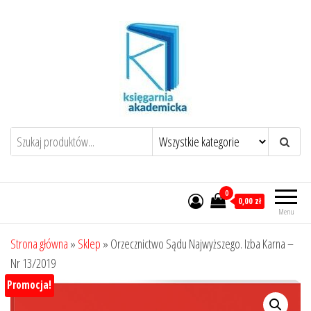
Przejdź
do
treści
0
0,00 zł
Menu
Strona główna
»
Sklep
»
Orzecznictwo Sądu Najwyższego. Izba Karna –
Nr 13/2019
Promocja!