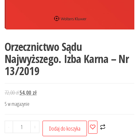
Orzecznictwo Sądu
Najwyższego. Izba Karna – Nr
13/2019
Pierwotna
Aktualna
72,00
zł
54,00
zł
cena
cena
5 w magazynie
wynosiła:
wynosi:
72,00 zł.
54,00 zł.
ilość
-
+
Dodaj do koszyka
Orzecznictwo