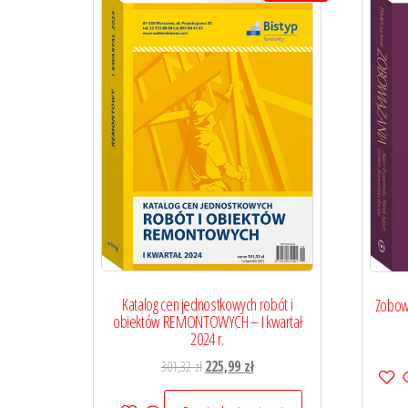
Katalog cen jednostkowych robót i
Zobowi
obiektów REMONTOWYCH – I kwartał
2024 r.
Pierwotna
Aktualna
301,32
zł
225,99
zł
cena
cena