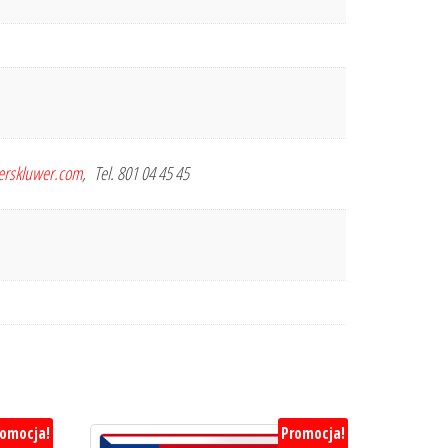
terskluwer.com
, Tel. 801 04 45 45
romocja!
Promocja!