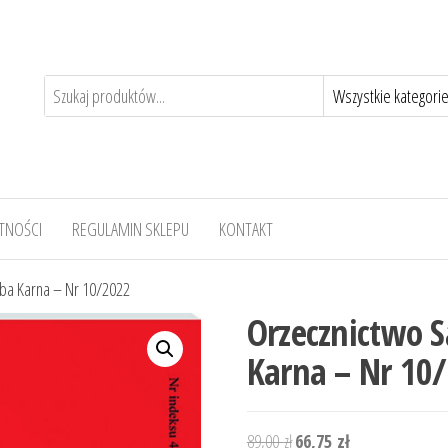
TNOŚCI
REGULAMIN SKLEPU
KONTAKT
zba Karna – Nr 10/2022
Orzecznictwo 
Karna – Nr 10
Pierwotna
Aktualna
89,00
zł
66,75
zł