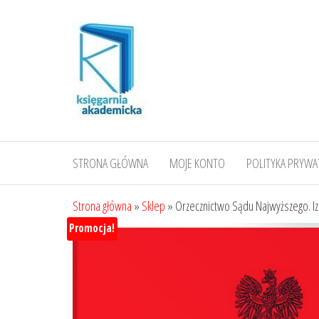
Przejdź
do
treści
STRONA GŁÓWNA
MOJE KONTO
POLITYKA PRYWA
Strona główna
»
Sklep
»
Orzecznictwo Sądu Najwyższego. I
Promocja!