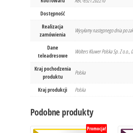
KodTowaru
ABC-6521:202210
Dostępność
Realizacja
Wysyłamy następnego dnia po zak
zamówienia
Dane
Wolters Kluwer Polska Sp. Z o.o.,
teleadresowe
Kraj pochodzenia
Polska
produktu
Kraj produkcji
Polska
Podobne produkty
Promocja!