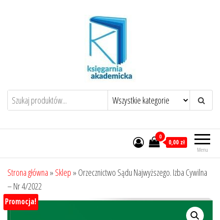
Przejdź
do
treści
0
0,00 zł
Menu
Strona główna
»
Sklep
»
Orzecznictwo Sądu Najwyższego. Izba Cywilna
– Nr 4/2022
Promocja!