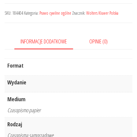
Sądu
Najwyższego.
SKU:
184404
Kategoria:
Prawo cywilne ogólne
Znacznik:
Wolters Kluwer Polska
Izba
Cywilna
-
INFORMACJE DODATKOWE
OPINIE (0)
Nr
4/2022
Format
Wydanie
Medium
Czasopismo papier
Rodzaj
Czasopisma samorządowe