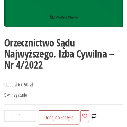
Orzecznictwo Sądu
Najwyższego. Izba Cywilna –
Nr 4/2022
Pierwotna
Aktualna
90,00
zł
67,50
zł
cena
cena
5 w magazynie
wynosiła:
wynosi:
90,00 zł.
67,50 zł.
ilość
-
+
Dodaj do koszyka
Orzecznictwo