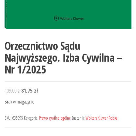
Orzecznictwo Sądu
Najwyższego. Izba Cywilna –
Nr 1/2025
Pierwotna
Aktualna
109,00
zł
81,75
zł
cena
cena
Brak w magazynie
wynosiła:
wynosi:
109,00 zł.
81,75 zł.
SKU:
635095
Kategoria:
Prawo cywilne ogólne
Znacznik:
Wolters Kluwer Polska