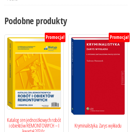
Podobne produkty
Promocja!
Promocja!
Katalog cen jednostkowych robót
Kryminalistyka. Zarys wykładu
i obiektów REMONTOWYCH – I
kwartał 2024 r.