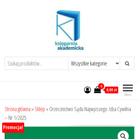
Przejdź
do
treści
0
0,00 zł
Menu
Strona główna
»
Sklep
»
Orzecznictwo Sądu Najwyższego. Izba Cywilna
– Nr 1/2025
Promocja!