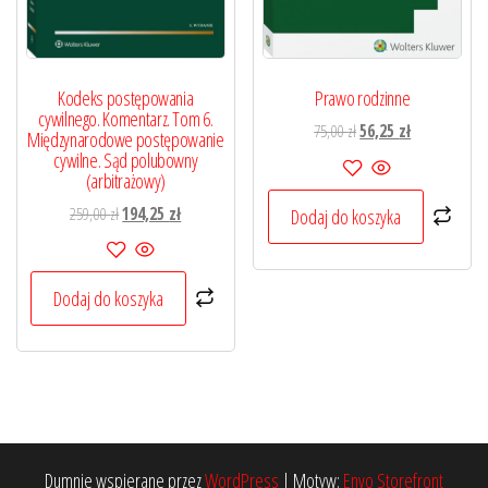
Kodeks postępowania
Prawo rodzinne
cywilnego. Komentarz. Tom 6.
Pierwotna
Aktualna
75,00
zł
56,25
zł
Międzynarodowe postępowanie
cena
cena
cywilne. Sąd polubowny
(arbitrażowy)
wynosiła:
wynosi:
75,00 zł.
56,25 zł.
Pierwotna
Aktualna
259,00
zł
194,25
zł
Dodaj do koszyka
cena
cena
wynosiła:
wynosi:
259,00 zł.
194,25 zł.
Dodaj do koszyka
Dumnie wspierane przez
WordPress
|
Motyw:
Envo Storefront