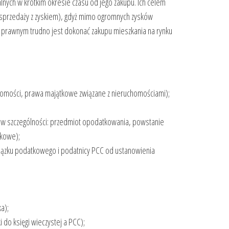
nych w krótkim okresie czasu od jego zakupu. Ich celem
 odsprzedaży z zyskiem), gdyż mimo ogromnych zysków
e prawnym trudno jest dokonać zakupu mieszkania na rynku
chomości, prawa majątkowe związane z nieruchomościami);
 w szczególności: przedmiot opodatkowania, powstanie
tkowe);
wiązku podatkowego i podatnicy PCC od ustanowienia
a);
 do księgi wieczystej a PCC);