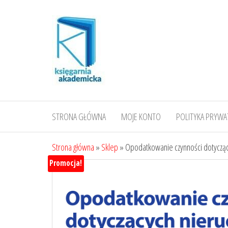
Przejdź
do
treści
STRONA GŁÓWNA
MOJE KONTO
POLITYKA PRYWA
Strona główna
»
Sklep
»
Opodatkowanie czynności dotyczący
Promocja!