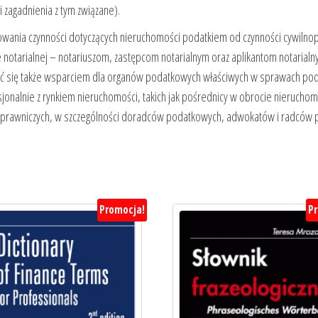
zagadnienia z tym związane).
kowania czynności dotyczących nieruchomości podatkiem od czynności cywilno
e notarialnej – notariuszom, zastępcom notarialnym oraz aplikantom notarial
 się także wsparciem dla organów podatkowych właściwych w sprawach poda
sjonalnie z rynkiem nieruchomości, takich jak pośrednicy w obrocie nierucho
 prawniczych, w szczególności doradców podatkowych, adwokatów i radców 
Promocja!
P