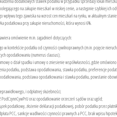
wadzenia dodatkowych stawek podatku w przypadku sprzedaży lokali mieszkal
ka polegającego na zakupie mieszkań w niskiej cenie, a następnie szybkiej ich
go wpływu tego zjawiska na wzrost cen mieszkań na rynku, w aktualnym stani
a podatkowa przy zakupie nieruchomości, która wynosi 6%.
 zawiera omówienie m.in. zagadnień dotyczących:
go w kontekście podatku od czynności cywilnoprawnych (m.in. pojęcie nieru
ących opodatkowaniu (numerus clausus);
 umowy o dział spadku i umowy o zniesienie współwłasności, gdzie omówiono
enia podatku, podstawa opodatkowania, stawka podatku, preferencje poda
ot opodatkowania, podstawa opodatkowania i stawka podatku, powstanie obo
eprawidłowego, i odpłatnej służebności;
t 2 PodCzynnCywPrU oraz opodatkowanie orzeczeń sądów oraz ugód;
ązek podatkowy, złożenie deklaracji podatkowej, pobór podatku przez płatnik
dpłata PCC, sankcje wadliwości czynności prawnych a PCC, brak wpisu hipoteki