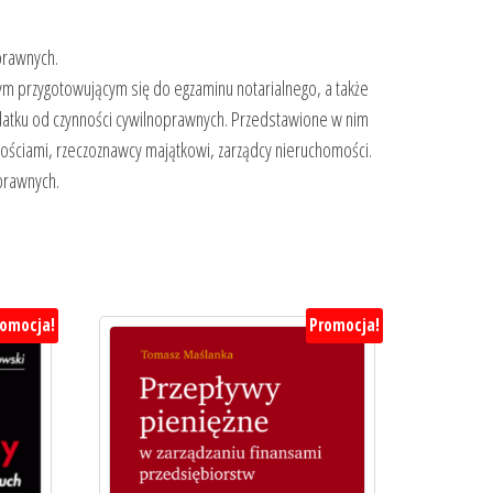
prawnych.
nym przygotowującym się do egzaminu notarialnego, a także
tku od czynności cywilnoprawnych. Przedstawione w nim
mościami, rzeczoznawcy majątkowi, zarządcy nieruchomości.
prawnych.
romocja!
Promocja!