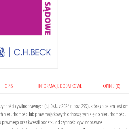
czynności
cywilnoprawnych.
Komentarz
praktyczny
z
orzecznictwem.
Przykłady
klauzul
OPIS
INFORMACJE DODATKOWE
OPINIE (0)
czynności cywilnoprawnych (t.j. Dz.U. z 2024 r. poz. 295), którego celem je
ch nieruchomości lub praw majątkowych odnoszących się do nieruchomości.
anu prawnego oraz kwestii podatku od czynności cywilnoprawnej.