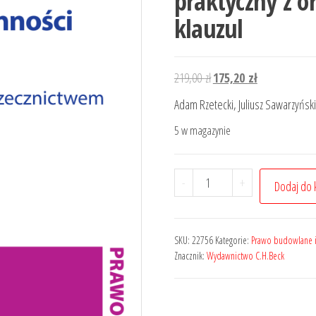
praktyczny z o
klauzul
Pierwotna
Aktualna
219,00
zł
175,20
zł
cena
cena
Adam Rzetecki, Juliusz Sawarzyński
wynosiła:
wynosi:
5 w magazynie
219,00 zł.
175,20 zł.
ilość
-
+
Dodaj do 
Opodatkowanie
czynności
dotyczących
SKU:
22756
Kategorie:
Prawo budowlane i
nieruchomości
Znacznik:
Wydawnictwo C.H.Beck
podatkiem
od