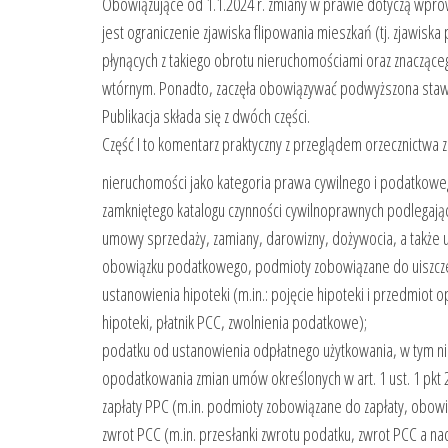
Obowiązujące od 1.1.2024 r. zmiany w prawie dotyczą wpro
jest ograniczenie zjawiska flipowania mieszkań (tj. zjawis
płynących z takiego obrotu nieruchomościami oraz znaczące
wtórnym. Ponadto, zaczęła obowiązywać podwyższona stawk
Publikacja składa się z dwóch części.
Część I to komentarz praktyczny z przeglądem orzecznictwa
nieruchomości jako kategoria prawa cywilnego i podatkowe
zamkniętego katalogu czynności cywilnoprawnych podlegaj
umowy sprzedaży, zamiany, darowizny, dożywocia, a także
obowiązku podatkowego, podmioty zobowiązane do uiszcz
ustanowienia hipoteki (m.in.: pojęcie hipoteki i przedmi
hipoteki, płatnik PCC, zwolnienia podatkowe);
podatku od ustanowienia odpłatnego użytkowania, w tym ni
opodatkowania zmian umów określonych w art. 1 ust. 1 pk
zapłaty PPC (m.in. podmioty zobowiązane do zapłaty, obowi
zwrot PCC (m.in. przesłanki zwrotu podatku, zwrot PCC a na