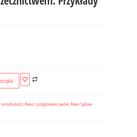
rzecznictwem. Przykłady
koszyka
 nieruchomości
,
Prawo i postępowanie cywilne
,
Prawo Sądowe