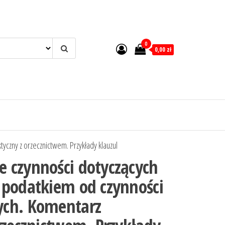
0
0,00 zł
czny z orzecznictwem. Przykłady klauzul
 czynności dotyczących
 podatkiem od czynności
ch. Komentarz