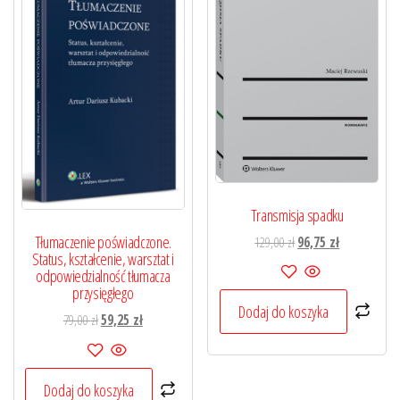
Transmisja spadku
Tłumaczenie poświadczone.
Pierwotna
Aktualna
129,00
zł
96,75
zł
Status, kształcenie, warsztat i
cena
cena
odpowiedzialność tłumacza
wynosiła:
wynosi:
przysięgłego
129,00 zł.
96,75 zł.
Dodaj do koszyka
Pierwotna
Aktualna
79,00
zł
59,25
zł
cena
cena
wynosiła:
wynosi:
79,00 zł.
59,25 zł.
Dodaj do koszyka