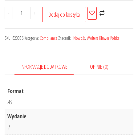
ilość
-
+
Dodaj do koszyka
Ochrona
sygnalistów
w
SKU:
623386
Kategoria:
Compliance
Znaczniki:
Nowość
,
Wolters Kluwer Polska
samorządzie
terytorialnym.
Od
INFORMACJE DODATKOWE
OPINIE (0)
wolności
wypowiedzi
do
Format
zarządzania
A5
zgodnością
Wydanie
1