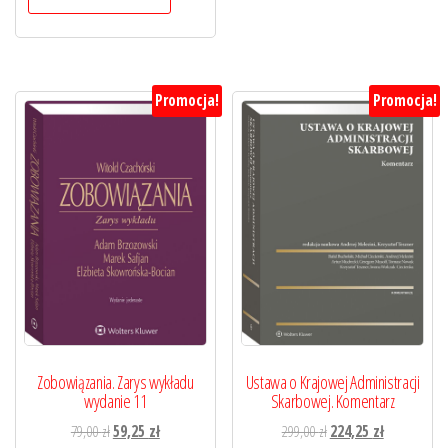
Promocja!
Promocja!
Zobowiązania. Zarys wykładu
Ustawa o Krajowej Administracji
wydanie 11
Skarbowej. Komentarz
Pierwotna
Aktualna
Pierwotna
Aktualna
79,00
zł
59,25
zł
299,00
zł
224,25
zł