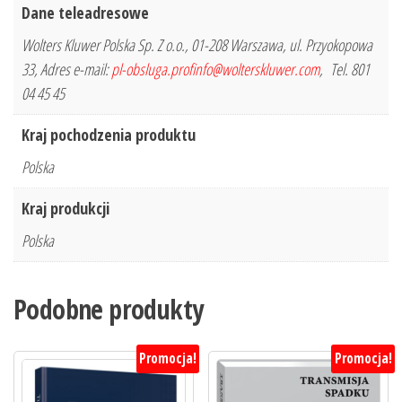
Dane teleadresowe
Wolters Kluwer Polska Sp. Z o.o., 01-208 Warszawa, ul. Przyokopowa
33, Adres e-mail:
pl-obsluga.profinfo@wolterskluwer.com
, Tel. 801
04 45 45
Kraj pochodzenia produktu
Polska
Kraj produkcji
Polska
Podobne produkty
Promocja!
Promocja!