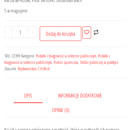
Kaczurak-Kozak, Piotr Mrozek, Sebastian Bach
5 w magazynie
ilość
-
+
Dodaj do koszyka
Księgowania
w
jednostkach
SKU:
22399
Kategorie:
Podatki i księgowość w sektorze publicznym
,
Podatki i
pomocy
księgowość w sektorze publicznym
,
Pomoc społeczna
,
Sektor publiczny w praktyce
Znacznik:
Wydawnictwo C.H.Beck
społecznej
OPIS
INFORMACJE DODATKOWE
OPINIE (0)
Książka zawiera omówienie zagadnień, które w jednostkach pomocy