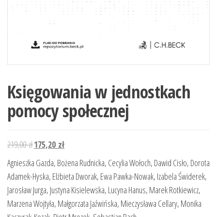
Księgowania w jednostkach
pomocy społecznej
Pierwotna
Aktualna
219,00
zł
175,20
zł
cena
cena
Agnieszka Gazda, Bożena Rudnicka, Cecylia Wołoch, Dawid Cisło, Dorota
wynosiła:
wynosi:
Adamek-Hyska, Elżbieta Dworak, Ewa Pawka-Nowak, Izabela Świderek,
219,00 zł.
175,20 zł.
Jarosław Jurga, Justyna Kisielewska, Lucyna Hanus, Marek Rotkiewicz,
Marzena Wojtyła, Małgorzata Jaźwińska, Mieczysława Cellary, Monika