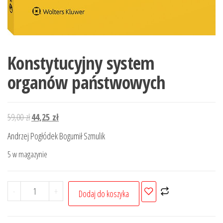
Konstytucyjny system
organów państwowych
Pierwotna
Aktualna
59,00
zł
44,25
zł
cena
cena
Andrzej Pogłódek Bogumił Szmulik
wynosiła:
wynosi:
5 w magazynie
59,00 zł.
44,25 zł.
ilość
-
+
Dodaj do koszyka
Konstytucyjny
system