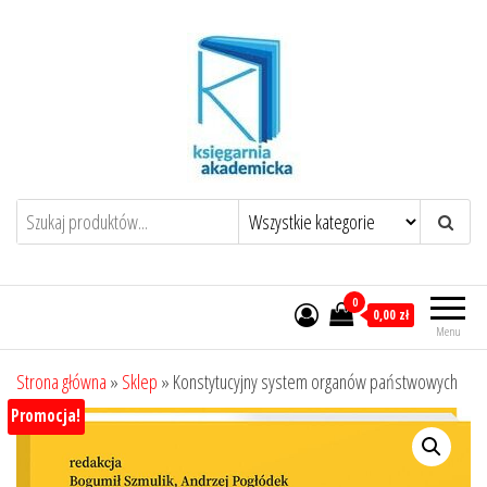
Przejdź
do
treści
0
0,00 zł
Menu
Strona główna
»
Sklep
»
Konstytucyjny system organów państwowych
Promocja!