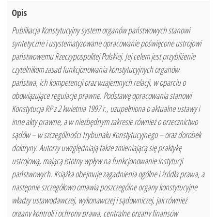
Opis
Publikacja Konstytucyjny system organów państwowych stanowi
syntetyczne i usystematyzowane opracowanie poświęcone ustrojowi
państwowemu Rzeczypospolitej Polskiej. Jej celem jest przybliżenie
czytelnikom zasad funkcjonowania konstytucyjnych organów
państwa, ich kompetencji oraz wzajemnych relacji, w oparciu o
obowiązujące regulacje prawne. Podstawę opracowania stanowi
Konstytucja RP z 2 kwietnia 1997 r., uzupełniona o aktualne ustawy i
inne akty prawne, a w niezbędnym zakresie również o orzecznictwo
sądów – w szczególności Trybunału Konstytucyjnego – oraz dorobek
doktryny. Autorzy uwzględniają także zmieniającą się praktykę
ustrojową, mającą istotny wpływ na funkcjonowanie instytucji
państwowych. Książka obejmuje zagadnienia ogólne i źródła prawa, a
następnie szczegółowo omawia poszczególne organy konstytucyjne
władzy ustawodawczej, wykonawczej i sądowniczej, jak również
organy kontroli i ochrony prawa, centralne organy finansów