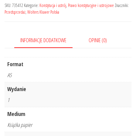
organów
SKU:
735412
Kategorie:
Konstytucja i ustrój
,
Prawo konstytucyjne i ustrojowe
Znaczniki:
państwowych
Przedsprzedaż
,
Wolters Kluwer Polska
INFORMACJE DODATKOWE
OPINIE (0)
Format
A5
Wydanie
1
Medium
Książka papier