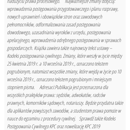
nadużyciu prawa procesowego. Najważniejsze zmiany dotyczą:
wprowadzenia postępowania przygotowawczego i planu rozprawy,
nowych uprawnień i obowiązków stron oraz zawodowych
pełnomocników, odformalizowania zasad postępowania
dowodowego, uzasadniania wyroków z urzędu, postępowania
apelacyjnego, wprowadzenia odrębnego postępowania w sprawach
gospodarczych. Książka zawiera także najnowszy tekst ustawy –
Kodeks postępowania cywilnego. Zmiany, które weszły w życie między
25 kwietnia 2019 r. a 10 września 2019 r., oznaczono tekstem
pogrubionym, natomiast wszystkie zmiany, które wejdą w życie po 10
września 2019 r., oznaczono tekstem pogrubionym i mniejszym
stopniem pisma. Adresaci:Publikacja jest przeznaczona dla
wszystkich praktyków prawa: sędziów, adwokatów, radców
prawnych, komorników sądowych, notariuszy. Będzie przydatna także
dla aplikantów powyższych zawodów, a studentom prawa pomoże w
nauce do egzaminu z procedury cywilnej. Sprawdź także Kodeks
Postępowania Cywilnego KPC oraz nowelizację KPC 2019