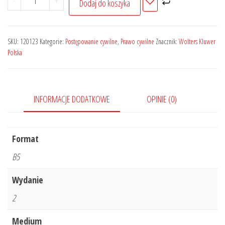
-
+
Dodaj do koszyka
Kodeks
postępowania
cywilnego.
SKU:
120123
Kategorie:
Postępowanie cywilne
,
Prawo cywilne
Znacznik:
Wolters Kluwer
Zestawienie
Polska
zmian
przepisów
z
INFORMACJE DODATKOWE
OPINIE (0)
datami
wejścia
w
Format
życie.
B5
Nowelizacja
2019
Wydanie
2
Medium