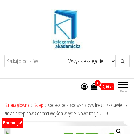
Przejdź
do
treści
0
0,00 zł
Menu
Strona główna
»
Sklep
»
Kodeks postępowania cywilnego. Zestawienie
zmian przepisów z datami wejścia w życie. Nowelizacja 2019
Promocja!