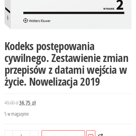
Kodeks postępowania
cywilnego. Zestawienie zmian
przepisów z datami wejścia w
życie. Nowelizacja 2019
Pierwotna
Aktualna
49,00
zł
36,75
zł
cena
cena
5 w magazynie
wynosiła:
wynosi:
49,00 zł.
36,75 zł.
ilość