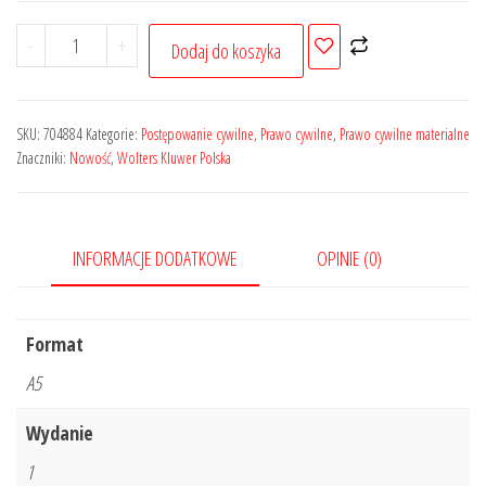
ilość
-
+
Dodaj do koszyka
Kodeks
postępowania
cywilnego
SKU:
704884
Kategorie:
Postępowanie cywilne
,
Prawo cywilne
,
Prawo cywilne materialne
i
Znaczniki:
Nowość
,
Wolters Kluwer Polska
inne
ustawy.
Komentarz
INFORMACJE DODATKOWE
OPINIE (0)
do
nowelizacji
z
Format
2025
A5
roku
Wydanie
1