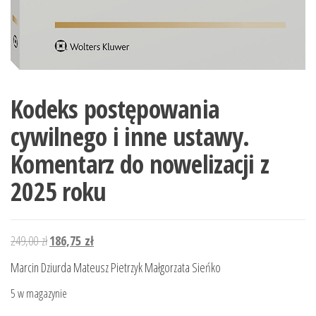
Kodeks postępowania
cywilnego i inne ustawy.
Komentarz do nowelizacji z
2025 roku
Pierwotna
Aktualna
249,00
zł
186,75
zł
cena
cena
Marcin Dziurda Mateusz Pietrzyk Małgorzata Sieńko
wynosiła:
wynosi:
5 w magazynie
249,00 zł.
186,75 zł.