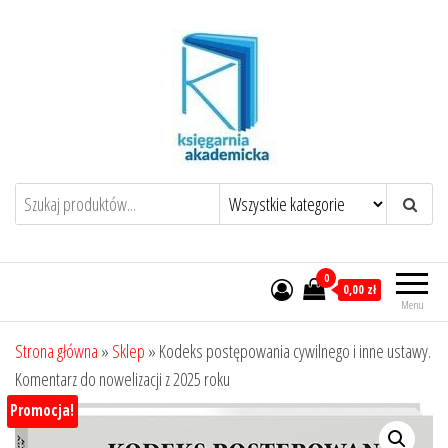
Przejdź
do
treści
0
0,00 zł
Menu
Strona główna
»
Sklep
»
Kodeks postępowania cywilnego i inne ustawy.
Komentarz do nowelizacji z 2025 roku
Promocja!