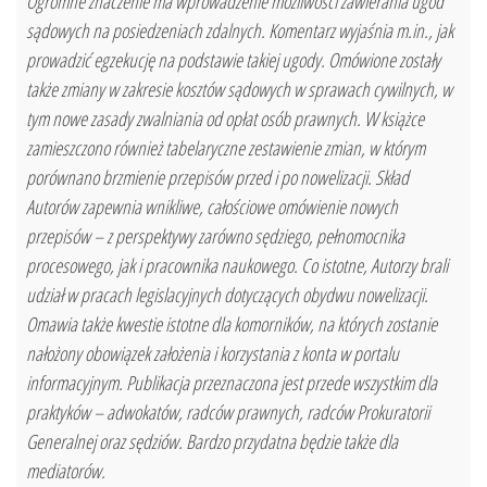
Ogromne znaczenie ma wprowadzenie możliwości zawierania ugód
sądowych na posiedzeniach zdalnych. Komentarz wyjaśnia m.in., jak
prowadzić egzekucję na podstawie takiej ugody. Omówione zostały
także zmiany w zakresie kosztów sądowych w sprawach cywilnych, w
tym nowe zasady zwalniania od opłat osób prawnych. W książce
zamieszczono również tabelaryczne zestawienie zmian, w którym
porównano brzmienie przepisów przed i po nowelizacji. Skład
Autorów zapewnia wnikliwe, całościowe omówienie nowych
przepisów – z perspektywy zarówno sędziego, pełnomocnika
procesowego, jak i pracownika naukowego. Co istotne, Autorzy brali
udział w pracach legislacyjnych dotyczących obydwu nowelizacji.
Omawia także kwestie istotne dla komorników, na których zostanie
nałożony obowiązek założenia i korzystania z konta w portalu
informacyjnym. Publikacja przeznaczona jest przede wszystkim dla
praktyków – adwokatów, radców prawnych, radców Prokuratorii
Generalnej oraz sędziów. Bardzo przydatna będzie także dla
mediatorów.