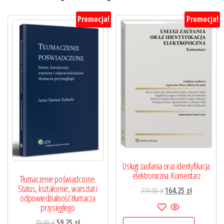
Promocja!
Promocja!
Usługi zaufania oraz identyfikacja
elektroniczna. Komentarz
Tłumaczenie poświadczone.
Status, kształcenie, warsztat i
Pierwotna
Aktualna
219,00
zł
164,25
zł
odpowiedzialność tłumacza
cena
cena
przysięgłego
wynosiła:
wynosi:
Pierwotna
Aktualna
79,00
zł
59,25
zł