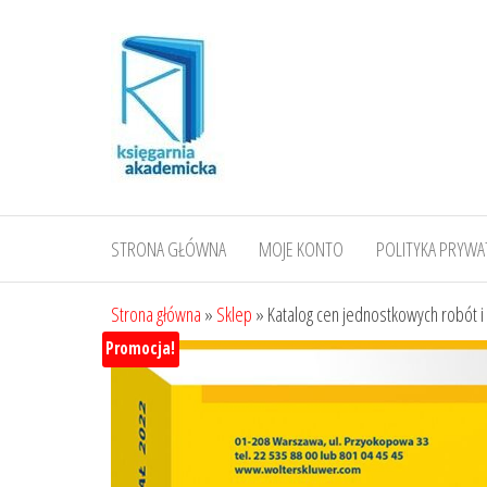
Przejdź
do
treści
STRONA GŁÓWNA
MOJE KONTO
POLITYKA PRYWA
Strona główna
»
Sklep
»
Katalog cen jednostkowych robót i
Promocja!