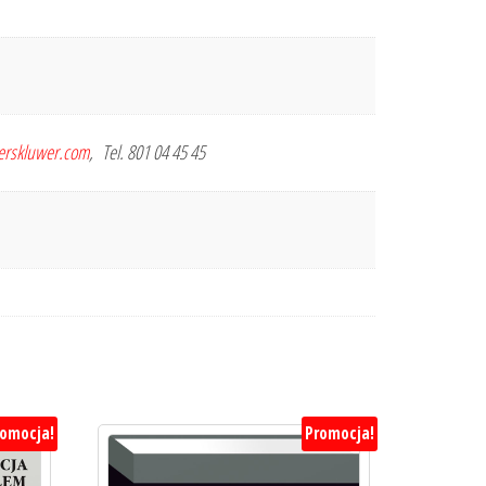
terskluwer.com
, Tel. 801 04 45 45
romocja!
Promocja!