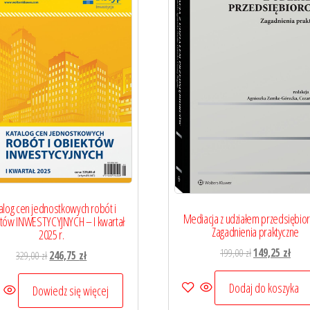
alog cen jednostkowych robót i
Mediacja z udziałem przedsiębio
tów INWESTYCYJNYCH – I kwartał
Zagadnienia praktyczne
2025 r.
Pierwotna
Aktua
199,00
zł
149,25
zł
Pierwotna
Aktualna
329,00
zł
246,75
zł
cena
cena
cena
cena
wynosiła:
wynos
Dodaj do koszyka
wynosiła:
wynosi:
Dowiedz się więcej
199,00 zł.
149,25
329,00 zł.
246,75 zł.