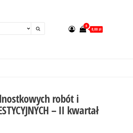
0
0,00 zł
dnostkowych robót i
STYCYJNYCH – II kwartał