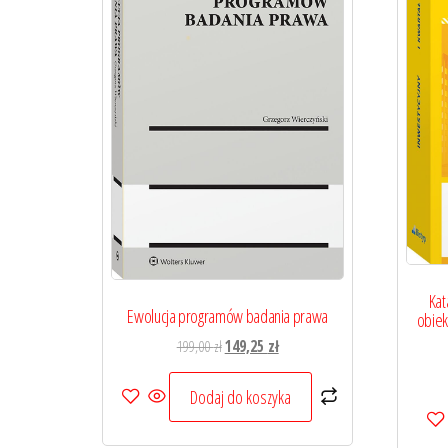
Kat
Ewolucja programów badania prawa
obiek
Pierwotna
Aktualna
199,00
zł
149,25
zł
cena
cena
wynosiła:
wynosi:
Dodaj do koszyka
199,00 zł.
149,25 zł.