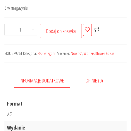
5 w magazynie
ilość
-
+
Dodaj do koszyka
Równość
i
nierówności
SKU:
529761
Kategoria:
Bez kategorii
Znaczniki:
Nowość
,
Wolters Kluwer Polska
w
prawie
INFORMACJE DODATKOWE
OPINIE (0)
Format
A5
Wydanie