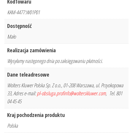
KodTowaru
KAM-4477:W01P01
Dostępność
Mało
Realizacja zamówienia
Wysyłamy następnego dnia po zaksięgowaniu płatności.
Dane teleadresowe
Wolters Kluwer Polska Sp. Z o.o., 01-208 Warszawa, ul. Przyokopowa
33, Adres e-mail:
pl-obsluga.profinfo@wolterskluwer.com
, Tel. 801
04 45 45
Kraj pochodzenia produktu
Polska