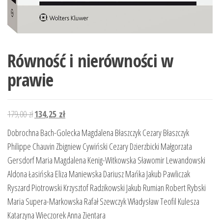
Równość i nierówności w
prawie
Pierwotna
Aktualna
179,00
zł
134,25
zł
cena
cena
Dobrochna Bach-Golecka Magdalena Błaszczyk Cezary Błaszczyk
wynosiła:
wynosi:
Philippe Chauvin Zbigniew Cywiński Cezary Dzierzbicki Małgorzata
179,00 zł.
134,25 zł.
Gersdorf Maria Magdalena Kenig-Witkowska Sławomir Lewandowski
Aldona Łasińska Eliza Maniewska Dariusz Mańka Jakub Pawliczak
Ryszard Piotrowski Krzysztof Radzikowski Jakub Rumian Robert Rybski
Maria Supera-Markowska Rafał Szewczyk Władysław Teofil Kulesza
Katarzyna Wieczorek Anna Zientara