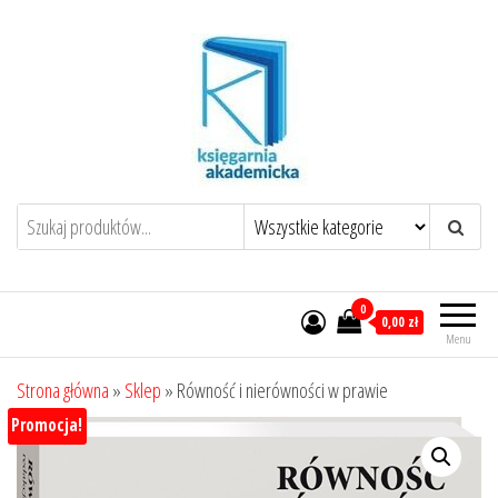
Przejdź
do
treści
0
0,00 zł
Menu
Strona główna
»
Sklep
»
Równość i nierówności w prawie
Promocja!