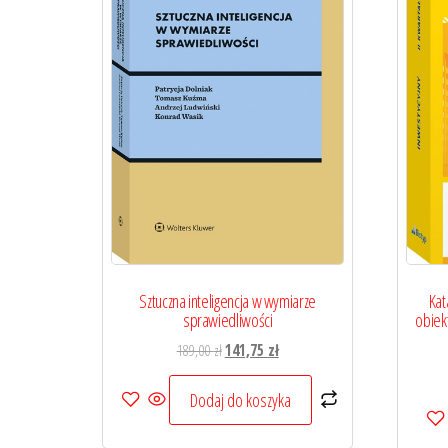
Sztuczna inteligencja w wymiarze
Kat
sprawiedliwości
obiek
Pierwotna
Aktualna
189,00
zł
141,75
zł
cena
cena
wynosiła:
wynosi:
Dodaj do koszyka
189,00 zł.
141,75 zł.