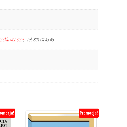
terskluwer.com
, Tel. 801 04 45 45
romocja!
Promocja!