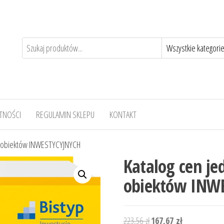
TNOŚCI
REGULAMIN SKLEPU
KONTAKT
 i obiektów INWESTYCYJNYCH
Katalog cen je
obiektów INW
Pierwotna
Aktualna
223,56
zł
167,67
zł