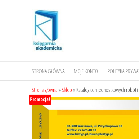
Przejdź
do
treści
STRONA GŁÓWNA
MOJE KONTO
POLITYKA PRYWA
Strona główna
»
Sklep
»
Katalog cen jednostkowych robót
Promocja!