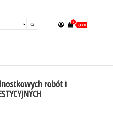
0
0,00 zł
dnostkowych robót i
ESTYCYJNYCH